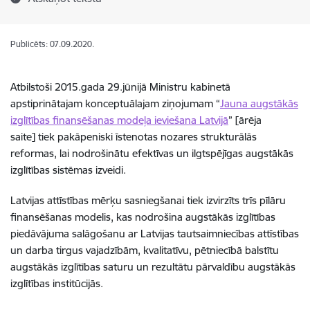
Publicēts: 07.09.2020.
Atbilstoši 2015.gada 29.jūnijā Ministru kabinetā
apstiprinātajam konceptuālajam ziņojumam “
Jauna augstākās
izglītības finansēšanas modeļa ieviešana Latvijā
” [ārēja
saite] tiek pakāpeniski īstenotas nozares strukturālās
reformas, lai nodrošinātu efektīvas un ilgtspējīgas augstākās
izglītības sistēmas izveidi.
Latvijas attīstības mērķu sasniegšanai tiek izvirzīts trīs pīlāru
finansēšanas modelis, kas nodrošina augstākās izglītības
piedāvājuma salāgošanu ar Latvijas tautsaimniecības attīstības
un darba tirgus vajadzībām, kvalitatīvu, pētniecībā balstītu
augstākās izglītības saturu un rezultātu pārvaldību augstākās
izglītības institūcijās.