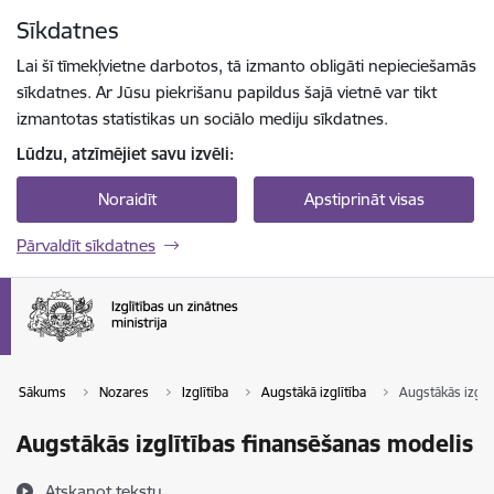
Pāriet uz lapas saturu
Sīkdatnes
Spied
lai meklētu
Enter
Lai šī tīmekļvietne darbotos, tā izmanto obligāti nepieciešamās
sīkdatnes. Ar Jūsu piekrišanu papildus šajā vietnē var tikt
izmantotas statistikas un sociālo mediju sīkdatnes.
Lūdzu, atzīmējiet savu izvēli:
Noraidīt
Apstiprināt visas
Pārvaldīt sīkdatnes
Sākums
Nozares
Izglītība
Augstākā izglītība
Augstākās izglī
Augstākās izglītības finansēšanas modelis
Atskaņot tekstu