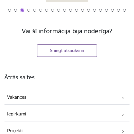
Vai šī informācija bija noderīga?
Sniegt atsauksmi
Kājene
Ātrās saites
Vakances
Iepirkumi
Projekti