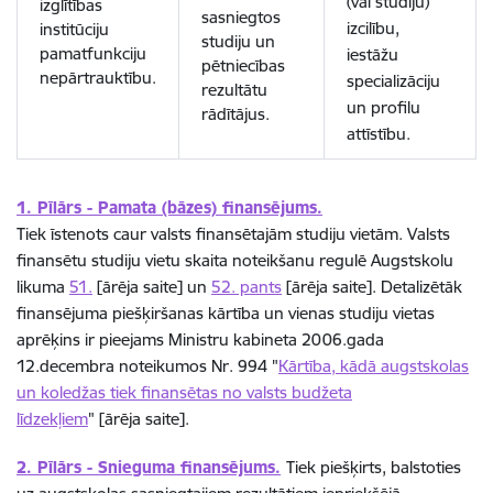
(vai studiju)
izglītības
sasniegtos
izcilību,
institūciju
studiju un
pamatfunkciju
iestāžu
pētniecības
nepārtrauktību.
specializāciju
rezultātu
un profilu
rādītājus.
attīstību.
1. Pīlārs - Pamata (bāzes) finansējums.
Tiek īstenots caur valsts finansētajām studiju vietām. Valsts
finansētu studiju vietu skaita noteikšanu regulē Augstskolu
likuma
51.
[ārēja saite] un
52. pants
[ārēja saite]. Detalizētāk
finansējuma piešķiršanas kārtība un vienas studiju vietas
aprēķins ir pieejams Ministru kabineta 2006.gada
12.decembra noteikumos Nr. 994 "
Kārtība, kādā augstskolas
un koledžas tiek finansētas no valsts budžeta
līdzekļiem
" [ārēja saite].
2. Pīlārs - Snieguma finansējums.
Tiek piešķirts, balstoties