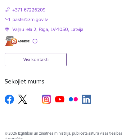
+371 67226209
E-pasts:
pasts@izm.gov.lv
Vaļņu iela 2, Rīga, LV-1050, Latvija
Visi kontakti
Sekojiet mums
© 2026 Izglītības un zinātnes ministrija, publicētā satura visas tiesības
aizsargātas.