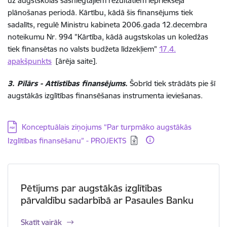
uz augstskolas sasniegtajiem rezultātiem iepriekšējā
plānošanas periodā. Kārtību, kādā šis finansējums tiek
sadalīts, regulē Ministru kabineta 2006.gada 12.decembra
noteikumu Nr. 994 "Kārtība, kādā augstskolas un koledžas
tiek finansētas no valsts budžeta līdzekļiem"
17.4.
apakšpunkts
[ārēja saite].
3. Pīlārs - Attīstības finansējums.
Šobrīd tiek strādāts pie šī
augstākās izglītības finansēšanas instrumenta ieviešanas.
Lejupielādēt:
Konceptuālais ziņojums “Par turpmāko augstākās
Izglītības finansēšanu” - PROJEKTS
Pētījums par augstākās izglītības
pārvaldību sadarbībā ar Pasaules Banku
Skatīt vairāk