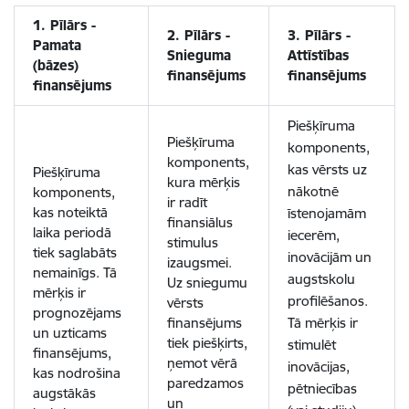
1. Pīlārs -
2. Pīlārs -
3. Pīlārs -
Pamata
Snieguma
Attīstības
(bāzes)
finansējums
finansējums
finansējums
Piešķīruma
Piešķīruma
komponents,
komponents,
kas vērsts uz
Piešķīruma
kura mērķis
nākotnē
komponents,
ir radīt
kas noteiktā
īstenojamām
finansiālus
laika periodā
iecerēm,
stimulus
tiek saglabāts
inovācijām un
izaugsmei.
nemainīgs. Tā
augstskolu
Uz sniegumu
mērķis ir
profilēšanos.
vērsts
prognozējams
finansējums
Tā mērķis ir
un uzticams
tiek piešķirts,
stimulēt
finansējums,
ņemot vērā
inovācijas,
kas nodrošina
paredzamos
pētniecības
augstākās
un