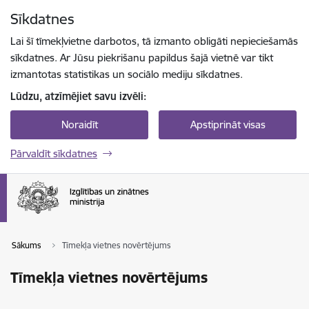
Pāriet uz lapas saturu
Sīkdatnes
Spied
lai meklētu
Enter
Lai šī tīmekļvietne darbotos, tā izmanto obligāti nepieciešamās
sīkdatnes. Ar Jūsu piekrišanu papildus šajā vietnē var tikt
izmantotas statistikas un sociālo mediju sīkdatnes.
Lūdzu, atzīmējiet savu izvēli:
Noraidīt
Apstiprināt visas
Pārvaldīt sīkdatnes
Sākums
Tīmekļa vietnes novērtējums
Tīmekļa vietnes novērtējums