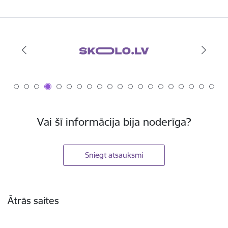
Vai šī informācija bija noderīga?
Sniegt atsauksmi
Kājene
Ātrās saites