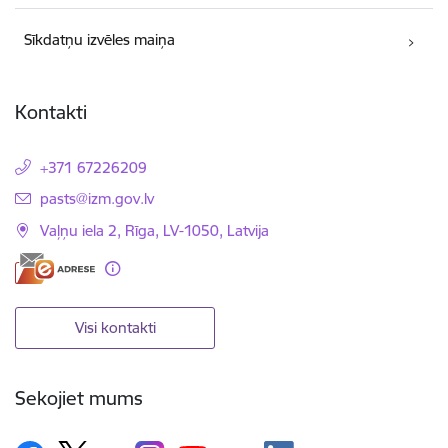
Sīkdatņu izvēles maiņa
Kontakti
+371 67226209
E-pasts:
pasts@izm.gov.lv
Vaļņu iela 2, Rīga, LV-1050, Latvija
Visi kontakti
Sekojiet mums