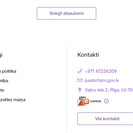
Sniegt atsauksmi
i
Kontakti
 politika
+371 67226209
E-pasts:
pasts@izm.gov.lv
mība
Vaļņu iela 2, Rīga, LV-10
te
izvēles maiņa
Visi kontakti