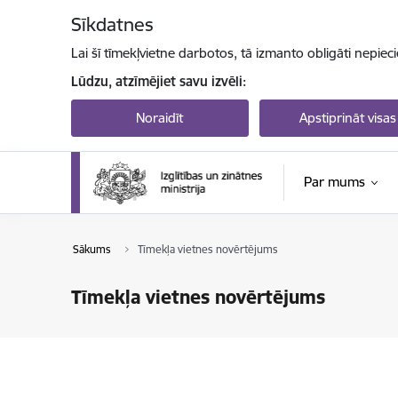
Pāriet uz lapas saturu
Sīkdatnes
Lai šī tīmekļvietne darbotos, tā izmanto obligāti nepiec
Lūdzu, atzīmējiet savu izvēli:
Noraidīt
Apstiprināt visas
Par mums
Sākums
Tīmekļa vietnes novērtējums
Tīmekļa vietnes novērtējums