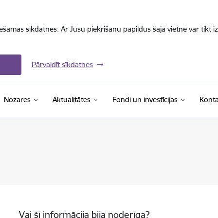
iešamās sīkdatnes. Ar Jūsu piekrišanu papildus šajā vietnē var tikt i
Pārvaldīt sīkdatnes
Nozares
Aktualitātes
Fondi un investīcijas
Konta
Vai šī informācija bija noderīga?