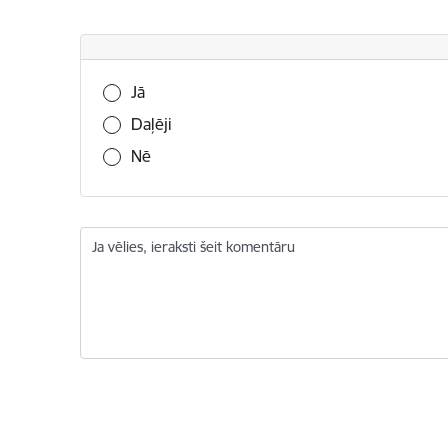
Vai šī informācija bija noderīga?
Jā
Daļēji
Nē
Ja vēlies, ieraksti šeit komentāru