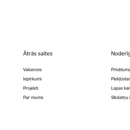
Kājene
Ātrās saites
Noderīg
Vakances
Privātuma
Iepirkumi
Piekļūsta
Projekti
Lapas kar
Par mums
Sīkdatņu 