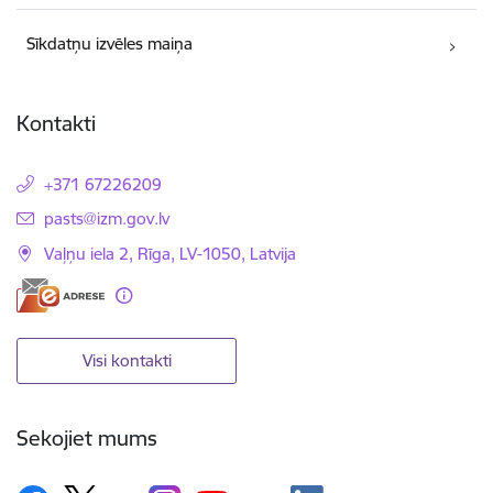
Sīkdatņu izvēles maiņa
Kontakti
+371 67226209
E-pasts:
pasts@izm.gov.lv
Vaļņu iela 2, Rīga, LV-1050, Latvija
Visi kontakti
Sekojiet mums