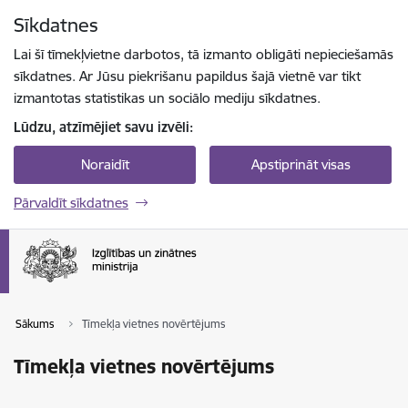
Pāriet uz lapas saturu
Sīkdatnes
Spied
lai meklētu
Enter
Lai šī tīmekļvietne darbotos, tā izmanto obligāti nepieciešamās
sīkdatnes. Ar Jūsu piekrišanu papildus šajā vietnē var tikt
izmantotas statistikas un sociālo mediju sīkdatnes.
Lūdzu, atzīmējiet savu izvēli:
Noraidīt
Apstiprināt visas
Pārvaldīt sīkdatnes
Sākums
Tīmekļa vietnes novērtējums
Tīmekļa vietnes novērtējums