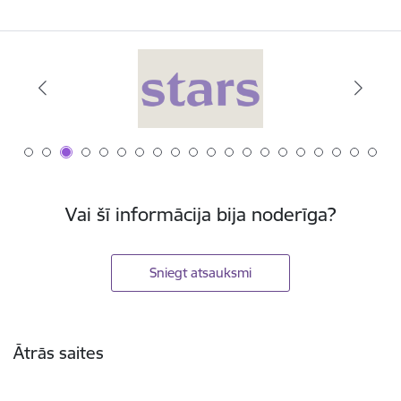
Vai šī informācija bija noderīga?
Sniegt atsauksmi
Kājene
Ātrās saites