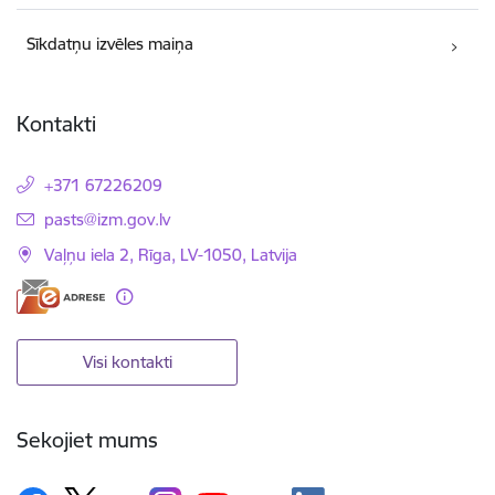
Sīkdatņu izvēles maiņa
Kontakti
+371 67226209
E-pasts:
pasts@izm.gov.lv
Vaļņu iela 2, Rīga, LV-1050, Latvija
Visi kontakti
Sekojiet mums