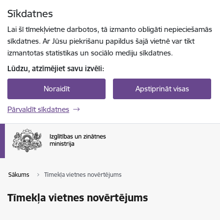
Pāriet uz lapas saturu
Sīkdatnes
Spied
lai meklētu
Enter
Lai šī tīmekļvietne darbotos, tā izmanto obligāti nepieciešamās
sīkdatnes. Ar Jūsu piekrišanu papildus šajā vietnē var tikt
izmantotas statistikas un sociālo mediju sīkdatnes.
Lūdzu, atzīmējiet savu izvēli:
Noraidīt
Apstiprināt visas
Pārvaldīt sīkdatnes
Sākums
Tīmekļa vietnes novērtējums
Tīmekļa vietnes novērtējums