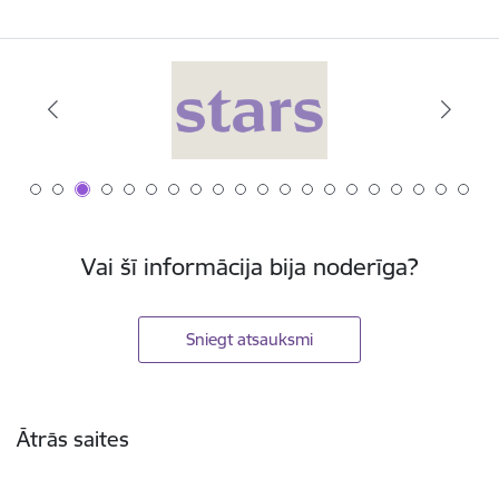
Vai šī informācija bija noderīga?
Sniegt atsauksmi
Kājene
Ātrās saites