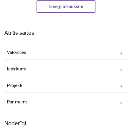
Sniegt atsauksmi
Kājene
Ātrās saites
Vakances
Iepirkumi
Projekti
Par mums
Noderīgi