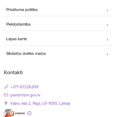
Privātuma politika
Piekļūstamība
Lapas karte
Sīkdatņu izvēles maiņa
Kontakti
+371 67226209
E-pasts:
pasts@izm.gov.lv
Vaļņu iela 2, Rīga, LV-1050, Latvija