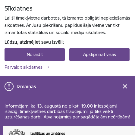
Pāriet uz lapas saturu
Sīkdatnes
Spied
lai meklētu
Enter
Lai šī tīmekļvietne darbotos, tā izmanto obligāti nepieciešamās
sīkdatnes. Ar Jūsu piekrišanu papildus šajā vietnē var tikt
izmantotas statistikas un sociālo mediju sīkdatnes.
Lūdzu, atzīmējiet savu izvēli:
Noraidīt
Apstiprināt visas
Pārvaldīt sīkdatnes
Izmaiņas
Informējam, ka 13. augustā no plkst. 19.00 ir iespējami
īslaicīgi tīmekļvietnes darbības traucējumi, jo tiks veikti
uzturēšanas darbi. Atvainojamies par sagādātajām neērtībām!