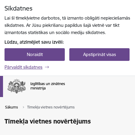
Pāriet uz lapas saturu
Sīkdatnes
Spied
lai meklētu
Enter
Lai šī tīmekļvietne darbotos, tā izmanto obligāti nepieciešamās
sīkdatnes. Ar Jūsu piekrišanu papildus šajā vietnē var tikt
izmantotas statistikas un sociālo mediju sīkdatnes.
Lūdzu, atzīmējiet savu izvēli:
Noraidīt
Apstiprināt visas
Pārvaldīt sīkdatnes
Sākums
Tīmekļa vietnes novērtējums
Tīmekļa vietnes novērtējums