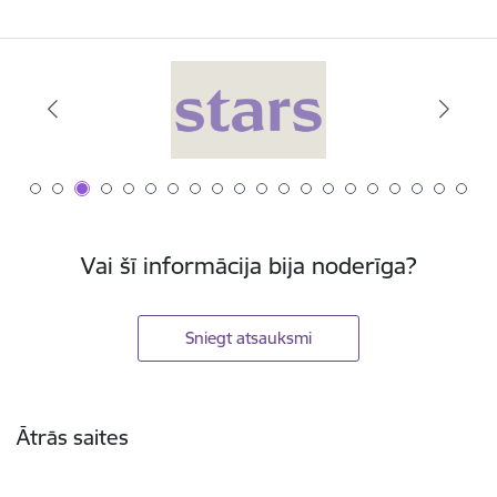
Vai šī informācija bija noderīga?
Sniegt atsauksmi
Kājene
Ātrās saites