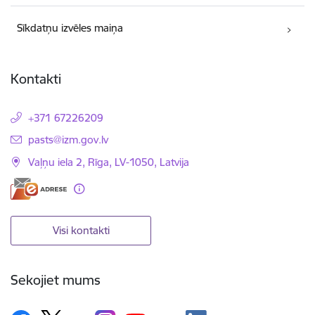
Sīkdatņu izvēles maiņa
Kontakti
+371 67226209
E-pasts:
pasts@izm.gov.lv
Vaļņu iela 2, Rīga, LV-1050, Latvija
Visi kontakti
Sekojiet mums