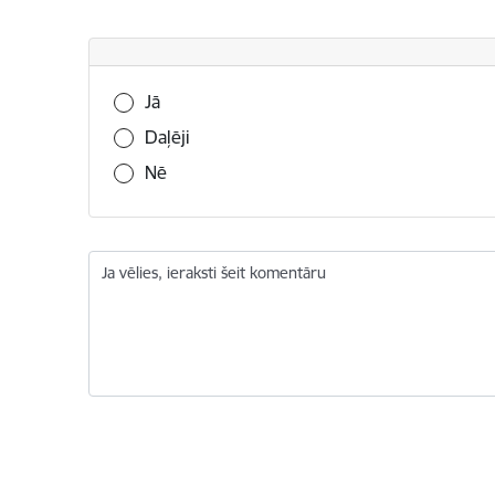
Vai šī informācija bija noderīga?
Jā
Daļēji
Nē
Ja vēlies, ieraksti šeit komentāru