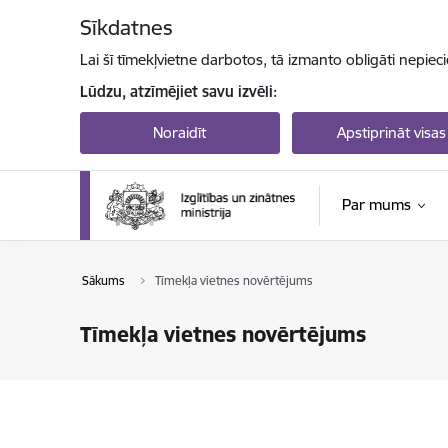
Pāriet uz lapas saturu
Sīkdatnes
Lai šī tīmekļvietne darbotos, tā izmanto obligāti nepiec
Lūdzu, atzīmējiet savu izvēli:
Noraidīt
Apstiprināt visas
Par mums
Sākums
Tīmekļa vietnes novērtējums
Tīmekļa vietnes novērtējums