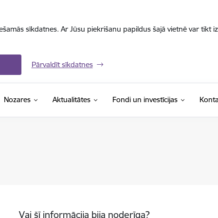
iešamās sīkdatnes. Ar Jūsu piekrišanu papildus šajā vietnē var tikt i
Pārvaldīt sīkdatnes
Nozares
Aktualitātes
Fondi un investīcijas
Konta
Vai šī informācija bija noderīga?