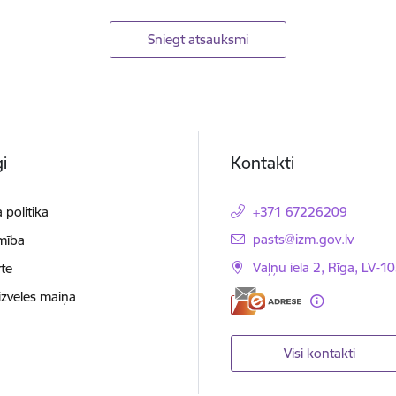
Sniegt atsauksmi
i
Kontakti
 politika
+371 67226209
E-pasts:
pasts@izm.gov.lv
mība
Vaļņu iela 2, Rīga, LV-10
te
izvēles maiņa
Visi kontakti