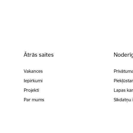
Kājene
Ātrās saites
Noderīg
Vakances
Privātuma
Iepirkumi
Piekļūsta
Projekti
Lapas kar
Par mums
Sīkdatņu 