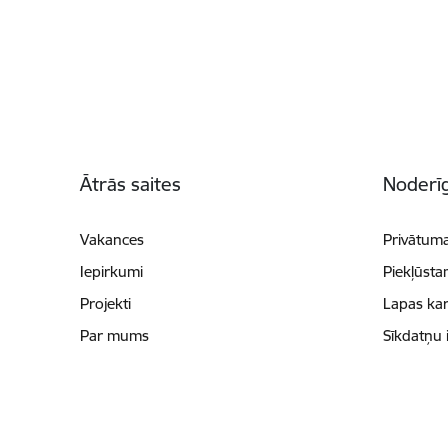
Kājene
Ātrās saites
Noderīg
Vakances
Privātuma
Iepirkumi
Piekļūsta
Projekti
Lapas kar
Par mums
Sīkdatņu 