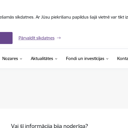
iešamās sīkdatnes. Ar Jūsu piekrišanu papildus šajā vietnē var tikt i
Pārvaldīt sīkdatnes
Nozares
Aktualitātes
Fondi un investīcijas
Konta
Vai šī informācija bija noderīga?