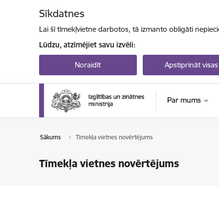
Pāriet uz lapas saturu
Sīkdatnes
Lai šī tīmekļvietne darbotos, tā izmanto obligāti nepiec
Lūdzu, atzīmējiet savu izvēli:
Noraidīt
Apstiprināt visas
Par mums
Sākums
Tīmekļa vietnes novērtējums
Tīmekļa vietnes novērtējums