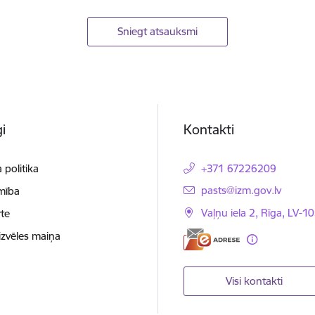
Sniegt atsauksmi
i
Kontakti
 politika
+371 67226209
E-pasts:
pasts@izm.gov.lv
mība
Vaļņu iela 2, Rīga, LV-10
te
izvēles maiņa
Visi kontakti