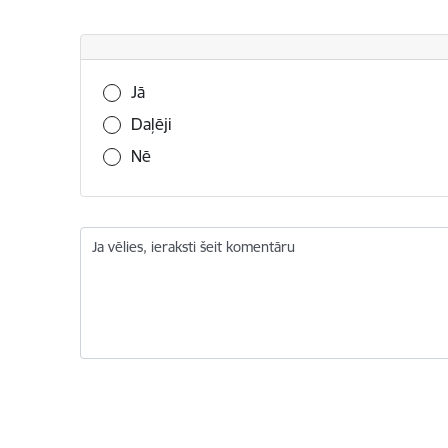
Vai šī informācija bija noderīga?
Jā
Daļēji
Nē
Ja vēlies, ieraksti šeit komentāru