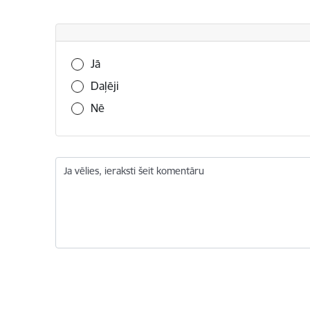
Vai šī informācija bija noderīga?
Jā
Daļēji
Nē
Ja vēlies, ieraksti šeit komentāru