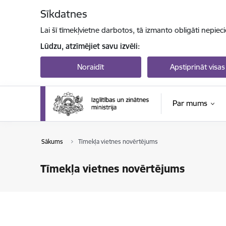
Pāriet uz lapas saturu
Sīkdatnes
Lai šī tīmekļvietne darbotos, tā izmanto obligāti nepiec
Lūdzu, atzīmējiet savu izvēli:
Noraidīt
Apstiprināt visas
Par mums
Sākums
Tīmekļa vietnes novērtējums
Tīmekļa vietnes novērtējums