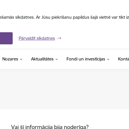
iešamās sīkdatnes. Ar Jūsu piekrišanu papildus šajā vietnē var tikt i
Pārvaldīt sīkdatnes
Nozares
Aktualitātes
Fondi un investīcijas
Konta
Vai šī informācija bija noderīga?