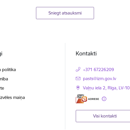
Sniegt atsauksmi
i
Kontakti
 politika
+371 67226209
E-pasts:
pasts@izm.gov.lv
mība
Vaļņu iela 2, Rīga, LV-10
te
izvēles maiņa
Visi kontakti