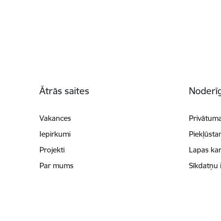
Kājene
Ātrās saites
Noderīg
Vakances
Privātuma
Iepirkumi
Piekļūsta
Projekti
Lapas kar
Par mums
Sīkdatņu 