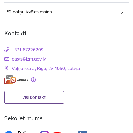
Sīkdatņu izvēles maiņa
Kontakti
+371 67226209
E-pasts:
pasts@izm.gov.lv
Vaļņu iela 2, Rīga, LV-1050, Latvija
Visi kontakti
Sekojiet mums