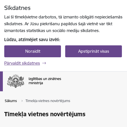
Pāriet uz lapas saturu
Sīkdatnes
Spied
lai meklētu
Enter
Lai šī tīmekļvietne darbotos, tā izmanto obligāti nepieciešamās
sīkdatnes. Ar Jūsu piekrišanu papildus šajā vietnē var tikt
izmantotas statistikas un sociālo mediju sīkdatnes.
Lūdzu, atzīmējiet savu izvēli:
Noraidīt
Apstiprināt visas
Pārvaldīt sīkdatnes
Sākums
Tīmekļa vietnes novērtējums
Tīmekļa vietnes novērtējums