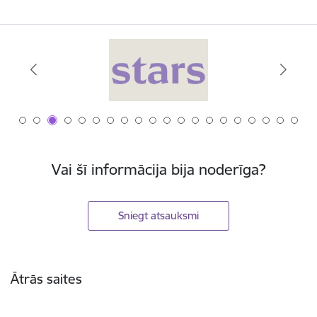
Vai šī informācija bija noderīga?
Sniegt atsauksmi
Kājene
Ātrās saites