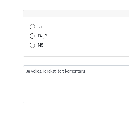
Vai šī informācija bija noderīga?
Jā
Daļēji
Nē
Ja vēlies, ieraksti šeit komentāru