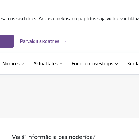
iešamās sīkdatnes. Ar Jūsu piekrišanu papildus šajā vietnē var tikt i
Pārvaldīt sīkdatnes
Nozares
Aktualitātes
Fondi un investīcijas
Konta
Vai šī informācija bija noderīga?