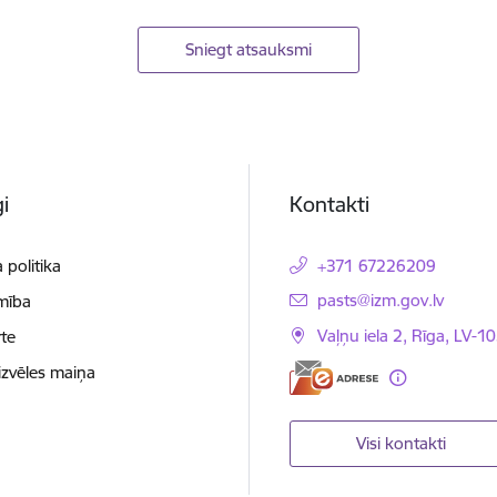
Sniegt atsauksmi
i
Kontakti
 politika
+371 67226209
E-pasts:
pasts@izm.gov.lv
mība
Vaļņu iela 2, Rīga, LV-10
te
izvēles maiņa
Visi kontakti