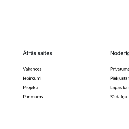
Kājene
Ātrās saites
Noderīg
Vakances
Privātuma
Iepirkumi
Piekļūsta
Projekti
Lapas kar
Par mums
Sīkdatņu 