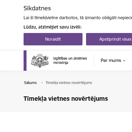
Pāriet uz lapas saturu
Sīkdatnes
Lai šī tīmekļvietne darbotos, tā izmanto obligāti nepiec
Lūdzu, atzīmējiet savu izvēli:
Noraidīt
Apstiprināt visas
Par mums
Sākums
Tīmekļa vietnes novērtējums
Tīmekļa vietnes novērtējums