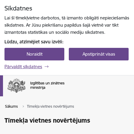
Pāriet uz lapas saturu
Sīkdatnes
Spied
lai meklētu
Enter
Lai šī tīmekļvietne darbotos, tā izmanto obligāti nepieciešamās
sīkdatnes. Ar Jūsu piekrišanu papildus šajā vietnē var tikt
izmantotas statistikas un sociālo mediju sīkdatnes.
Lūdzu, atzīmējiet savu izvēli:
Noraidīt
Apstiprināt visas
Pārvaldīt sīkdatnes
Sākums
Tīmekļa vietnes novērtējums
Tīmekļa vietnes novērtējums