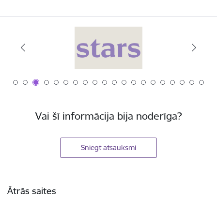
Vai šī informācija bija noderīga?
Sniegt atsauksmi
Kājene
Ātrās saites