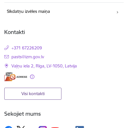
Sīkdatņu izvēles maiņa
Kontakti
+371 67226209
E-pasts:
pasts@izm.gov.lv
Vaļņu iela 2, Rīga, LV-1050, Latvija
Visi kontakti
Sekojiet mums