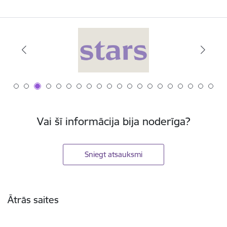
Vai šī informācija bija noderīga?
Sniegt atsauksmi
Kājene
Ātrās saites