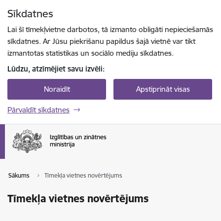
Pāriet uz lapas saturu
Sīkdatnes
Spied
lai meklētu
Enter
Lai šī tīmekļvietne darbotos, tā izmanto obligāti nepieciešamās
sīkdatnes. Ar Jūsu piekrišanu papildus šajā vietnē var tikt
izmantotas statistikas un sociālo mediju sīkdatnes.
Lūdzu, atzīmējiet savu izvēli:
Noraidīt
Apstiprināt visas
Pārvaldīt sīkdatnes
Sākums
Tīmekļa vietnes novērtējums
Tīmekļa vietnes novērtējums