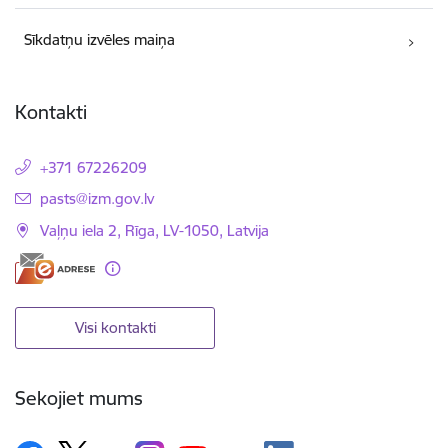
Sīkdatņu izvēles maiņa
Kontakti
+371 67226209
E-pasts:
pasts@izm.gov.lv
Vaļņu iela 2, Rīga, LV-1050, Latvija
Visi kontakti
Sekojiet mums