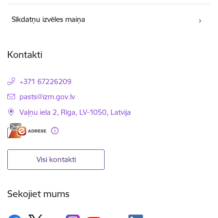
Sīkdatņu izvēles maiņa
Kontakti
+371 67226209
E-pasts:
pasts@izm.gov.lv
Vaļņu iela 2, Rīga, LV-1050, Latvija
Visi kontakti
Sekojiet mums