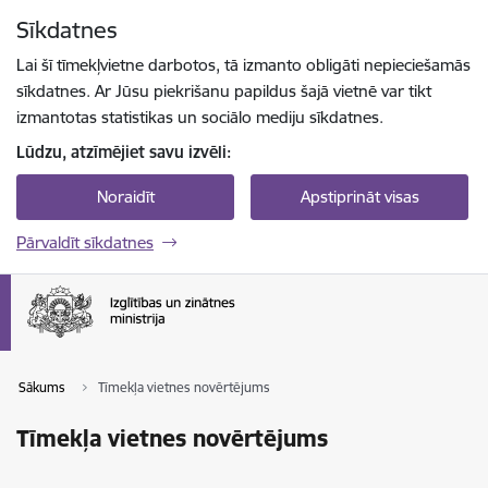
Pāriet uz lapas saturu
Sīkdatnes
Spied
lai meklētu
Enter
Lai šī tīmekļvietne darbotos, tā izmanto obligāti nepieciešamās
sīkdatnes. Ar Jūsu piekrišanu papildus šajā vietnē var tikt
izmantotas statistikas un sociālo mediju sīkdatnes.
Lūdzu, atzīmējiet savu izvēli:
Noraidīt
Apstiprināt visas
Pārvaldīt sīkdatnes
Sākums
Tīmekļa vietnes novērtējums
Tīmekļa vietnes novērtējums