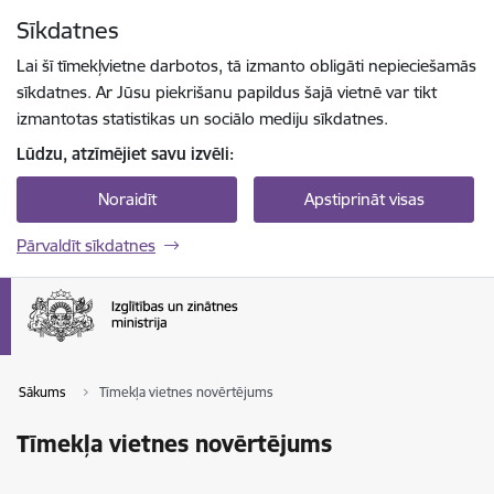
Pāriet uz lapas saturu
Sīkdatnes
Spied
lai meklētu
Enter
Lai šī tīmekļvietne darbotos, tā izmanto obligāti nepieciešamās
sīkdatnes. Ar Jūsu piekrišanu papildus šajā vietnē var tikt
izmantotas statistikas un sociālo mediju sīkdatnes.
Lūdzu, atzīmējiet savu izvēli:
Noraidīt
Apstiprināt visas
Pārvaldīt sīkdatnes
Sākums
Tīmekļa vietnes novērtējums
Tīmekļa vietnes novērtējums