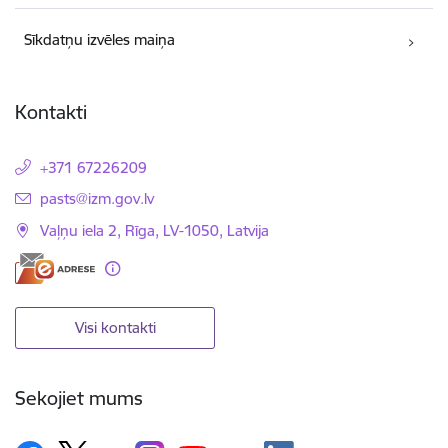
Sīkdatņu izvēles maiņa
Kontakti
+371 67226209
E-pasts:
pasts@izm.gov.lv
Vaļņu iela 2, Rīga, LV-1050, Latvija
Visi kontakti
Sekojiet mums