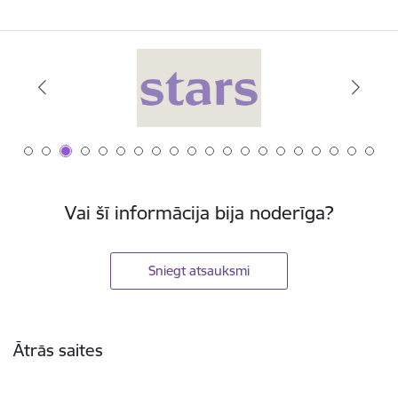
Vai šī informācija bija noderīga?
Sniegt atsauksmi
Kājene
Ātrās saites