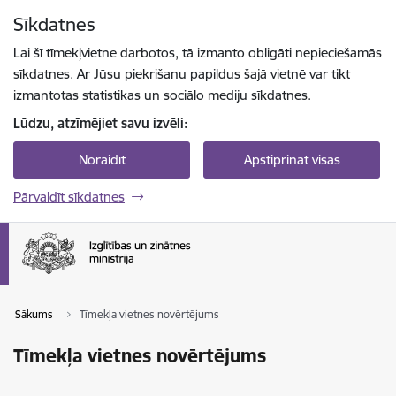
Pāriet uz lapas saturu
Sīkdatnes
Spied
lai meklētu
Enter
Lai šī tīmekļvietne darbotos, tā izmanto obligāti nepieciešamās
sīkdatnes. Ar Jūsu piekrišanu papildus šajā vietnē var tikt
izmantotas statistikas un sociālo mediju sīkdatnes.
Lūdzu, atzīmējiet savu izvēli:
Noraidīt
Apstiprināt visas
Pārvaldīt sīkdatnes
Sākums
Tīmekļa vietnes novērtējums
Tīmekļa vietnes novērtējums