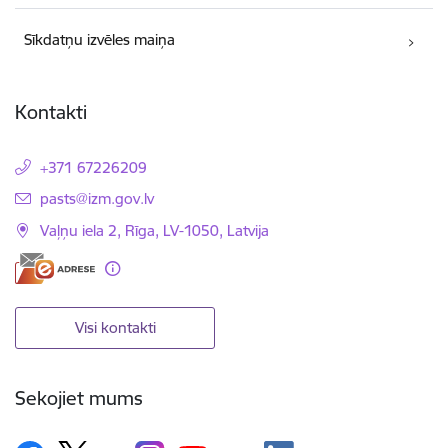
Sīkdatņu izvēles maiņa
Kontakti
+371 67226209
E-pasts:
pasts@izm.gov.lv
Vaļņu iela 2, Rīga, LV-1050, Latvija
Visi kontakti
Sekojiet mums