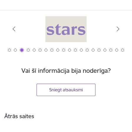
Vai šī informācija bija noderīga?
Sniegt atsauksmi
Kājene
Ātrās saites