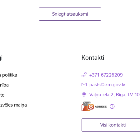
Sniegt atsauksmi
i
Kontakti
 politika
+371 67226209
E-pasts:
pasts@izm.gov.lv
mība
Vaļņu iela 2, Rīga, LV-10
te
izvēles maiņa
Visi kontakti