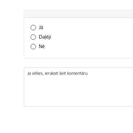
Vai šī informācija bija noderīga?
Jā
Daļēji
Nē
Ja vēlies, ieraksti šeit komentāru