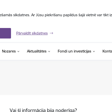
iešamās sīkdatnes. Ar Jūsu piekrišanu papildus šajā vietnē var tikt i
Pārvaldīt sīkdatnes
Nozares
Aktualitātes
Fondi un investīcijas
Konta
Vai šī informācija bija noderīga?