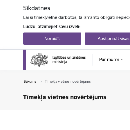
Pāriet uz lapas saturu
Sīkdatnes
Lai šī tīmekļvietne darbotos, tā izmanto obligāti nepiec
Lūdzu, atzīmējiet savu izvēli:
Noraidīt
Apstiprināt visas
Par mums
Sākums
Tīmekļa vietnes novērtējums
Tīmekļa vietnes novērtējums