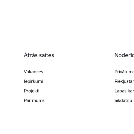
Kājene
Ātrās saites
Noderīg
Vakances
Privātuma
Iepirkumi
Piekļūsta
Projekti
Lapas kar
Par mums
Sīkdatņu 