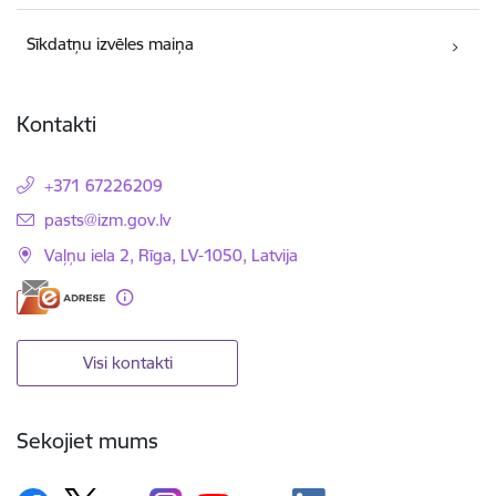
Sīkdatņu izvēles maiņa
Kontakti
+371 67226209
E-pasts:
pasts@izm.gov.lv
Vaļņu iela 2, Rīga, LV-1050, Latvija
Visi kontakti
Sekojiet mums