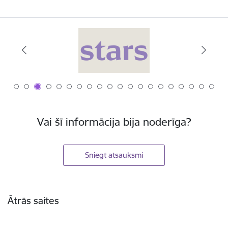
Vai šī informācija bija noderīga?
Sniegt atsauksmi
Kājene
Ātrās saites