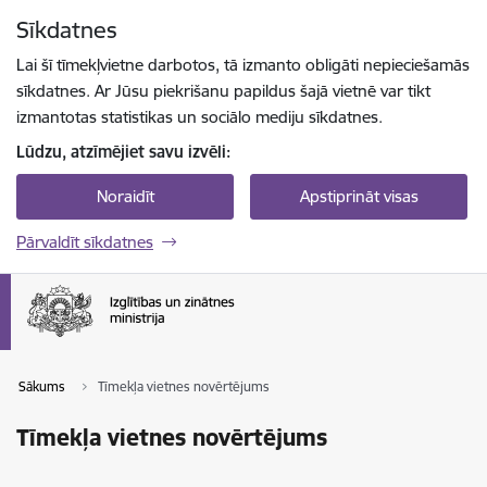
Pāriet uz lapas saturu
Sīkdatnes
Spied
lai meklētu
Enter
Lai šī tīmekļvietne darbotos, tā izmanto obligāti nepieciešamās
sīkdatnes. Ar Jūsu piekrišanu papildus šajā vietnē var tikt
izmantotas statistikas un sociālo mediju sīkdatnes.
Lūdzu, atzīmējiet savu izvēli:
Noraidīt
Apstiprināt visas
Pārvaldīt sīkdatnes
Sākums
Tīmekļa vietnes novērtējums
Tīmekļa vietnes novērtējums