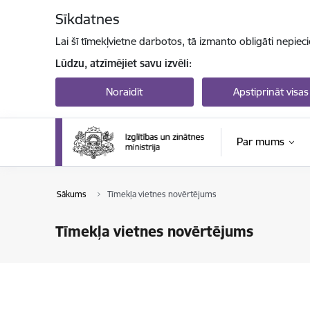
Pāriet uz lapas saturu
Sīkdatnes
Lai šī tīmekļvietne darbotos, tā izmanto obligāti nepiec
Lūdzu, atzīmējiet savu izvēli:
Noraidīt
Apstiprināt visas
Par mums
Sākums
Tīmekļa vietnes novērtējums
Tīmekļa vietnes novērtējums