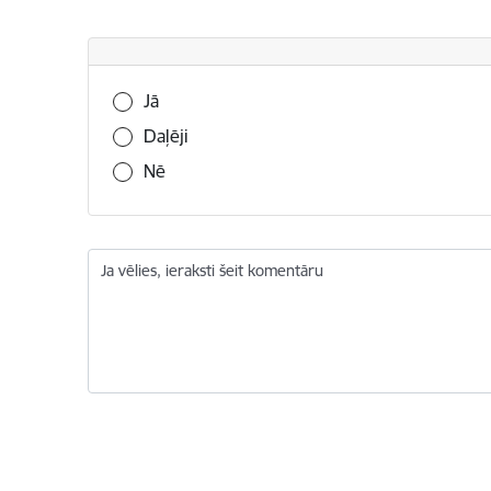
Vai šī informācija bija noderīga?
Jā
Daļēji
Nē
Ja vēlies, ieraksti šeit komentāru