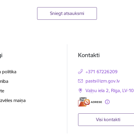
Sniegt atsauksmi
i
Kontakti
 politika
+371 67226209
E-pasts:
pasts@izm.gov.lv
mība
Vaļņu iela 2, Rīga, LV-10
te
izvēles maiņa
Visi kontakti