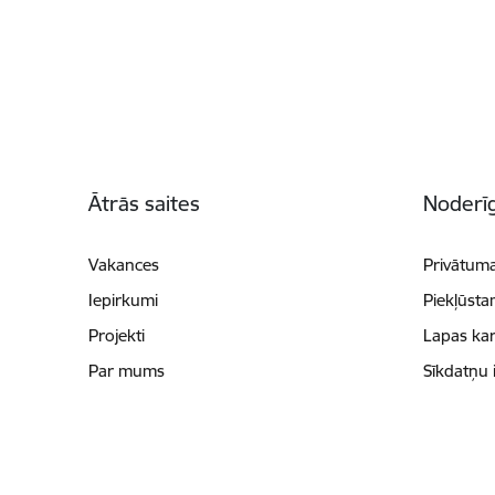
Kājene
Ātrās saites
Noderīg
Vakances
Privātuma
Iepirkumi
Piekļūsta
Projekti
Lapas kar
Par mums
Sīkdatņu 