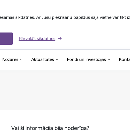
iešamās sīkdatnes. Ar Jūsu piekrišanu papildus šajā vietnē var tikt i
Pārvaldīt sīkdatnes
Nozares
Aktualitātes
Fondi un investīcijas
Konta
Vai šī informācija bija noderīga?