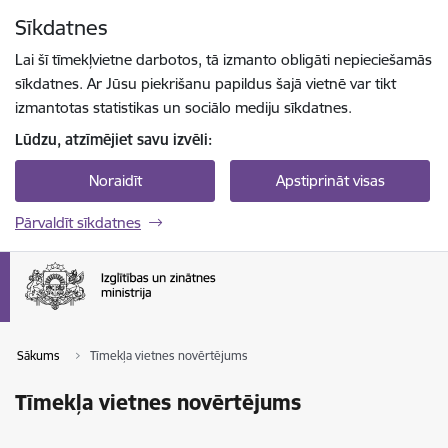
Pāriet uz lapas saturu
Sīkdatnes
Spied
lai meklētu
Enter
Lai šī tīmekļvietne darbotos, tā izmanto obligāti nepieciešamās
sīkdatnes. Ar Jūsu piekrišanu papildus šajā vietnē var tikt
izmantotas statistikas un sociālo mediju sīkdatnes.
Lūdzu, atzīmējiet savu izvēli:
Noraidīt
Apstiprināt visas
Pārvaldīt sīkdatnes
Sākums
Tīmekļa vietnes novērtējums
Tīmekļa vietnes novērtējums