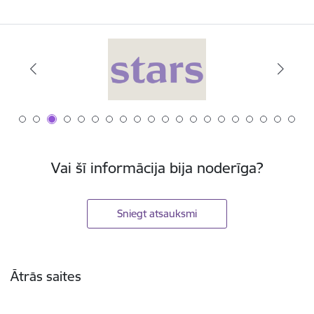
Vai šī informācija bija noderīga?
Sniegt atsauksmi
Kājene
Ātrās saites