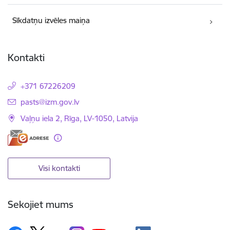
Sīkdatņu izvēles maiņa
Kontakti
+371 67226209
E-pasts:
pasts@izm.gov.lv
Vaļņu iela 2, Rīga, LV-1050, Latvija
Visi kontakti
Sekojiet mums