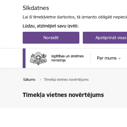
Pāriet uz lapas saturu
Sīkdatnes
Lai šī tīmekļvietne darbotos, tā izmanto obligāti nepiec
Lūdzu, atzīmējiet savu izvēli:
Noraidīt
Apstiprināt visas
Par mums
Sākums
Tīmekļa vietnes novērtējums
Tīmekļa vietnes novērtējums