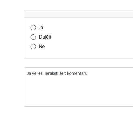
Vai šī informācija bija noderīga?
Jā
Daļēji
Nē
Ja vēlies, ieraksti šeit komentāru