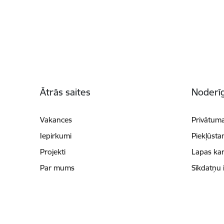
Kājene
Ātrās saites
Noderīg
Vakances
Privātuma
Iepirkumi
Piekļūsta
Projekti
Lapas kar
Par mums
Sīkdatņu 