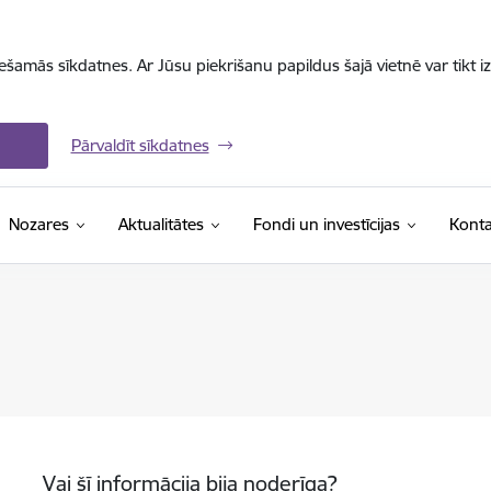
iešamās sīkdatnes. Ar Jūsu piekrišanu papildus šajā vietnē var tikt i
Pārvaldīt sīkdatnes
Nozares
Aktualitātes
Fondi un investīcijas
Konta
Vai šī informācija bija noderīga?