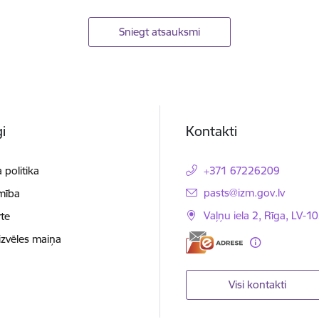
Sniegt atsauksmi
i
Kontakti
 politika
+371 67226209
E-pasts:
pasts@izm.gov.lv
mība
Vaļņu iela 2, Rīga, LV-10
te
izvēles maiņa
Visi kontakti