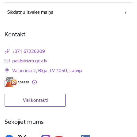
Sīkdatņu izvēles maiņa
Kontakti
+371 67226209
E-pasts:
pasts@izm.gov.lv
Vaļņu iela 2, Rīga, LV-1050, Latvija
Visi kontakti
Sekojiet mums