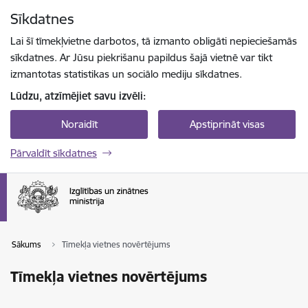
Pāriet uz lapas saturu
Sīkdatnes
Spied
lai meklētu
Enter
Lai šī tīmekļvietne darbotos, tā izmanto obligāti nepieciešamās
sīkdatnes. Ar Jūsu piekrišanu papildus šajā vietnē var tikt
izmantotas statistikas un sociālo mediju sīkdatnes.
Lūdzu, atzīmējiet savu izvēli:
Noraidīt
Apstiprināt visas
Pārvaldīt sīkdatnes
Sākums
Tīmekļa vietnes novērtējums
Tīmekļa vietnes novērtējums