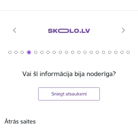
Vai šī informācija bija noderīga?
Sniegt atsauksmi
Kājene
Ātrās saites