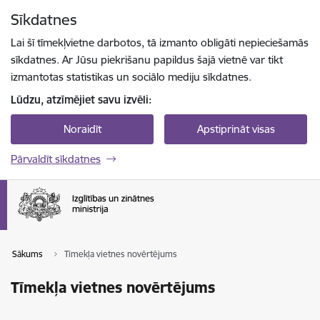
Pāriet uz lapas saturu
Sīkdatnes
Spied
lai meklētu
Enter
Lai šī tīmekļvietne darbotos, tā izmanto obligāti nepieciešamās
sīkdatnes. Ar Jūsu piekrišanu papildus šajā vietnē var tikt
izmantotas statistikas un sociālo mediju sīkdatnes.
Lūdzu, atzīmējiet savu izvēli:
Noraidīt
Apstiprināt visas
Pārvaldīt sīkdatnes
Sākums
Tīmekļa vietnes novērtējums
Tīmekļa vietnes novērtējums