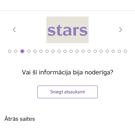
Vai šī informācija bija noderīga?
Sniegt atsauksmi
Kājene
Ātrās saites