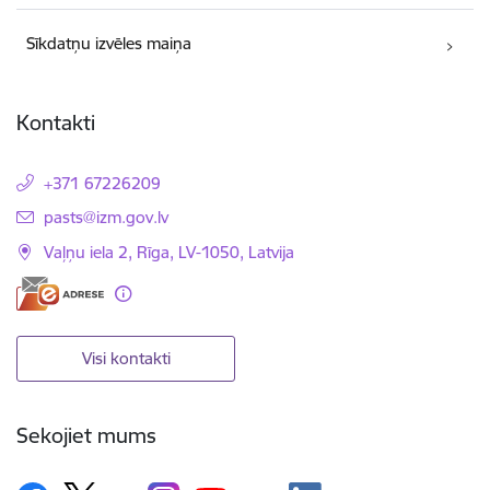
Sīkdatņu izvēles maiņa
Kontakti
+371 67226209
E-pasts:
pasts@izm.gov.lv
Vaļņu iela 2, Rīga, LV-1050, Latvija
Visi kontakti
Sekojiet mums