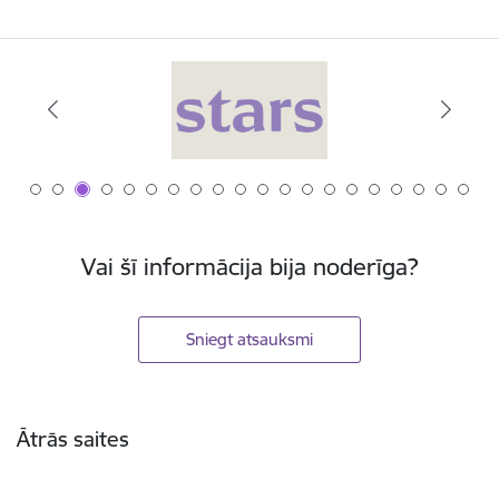
Vai šī informācija bija noderīga?
Sniegt atsauksmi
Kājene
Ātrās saites