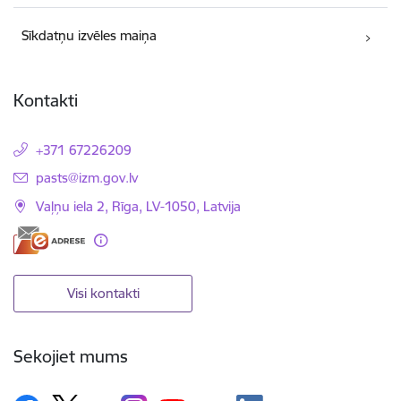
Sīkdatņu izvēles maiņa
Kontakti
+371 67226209
E-pasts:
pasts@izm.gov.lv
Vaļņu iela 2, Rīga, LV-1050, Latvija
Visi kontakti
Sekojiet mums