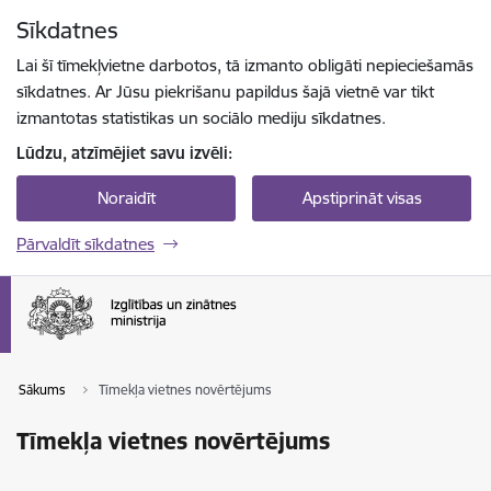
Pāriet uz lapas saturu
Sīkdatnes
Spied
lai meklētu
Enter
Lai šī tīmekļvietne darbotos, tā izmanto obligāti nepieciešamās
sīkdatnes. Ar Jūsu piekrišanu papildus šajā vietnē var tikt
izmantotas statistikas un sociālo mediju sīkdatnes.
Lūdzu, atzīmējiet savu izvēli:
Noraidīt
Apstiprināt visas
Pārvaldīt sīkdatnes
Sākums
Tīmekļa vietnes novērtējums
Tīmekļa vietnes novērtējums