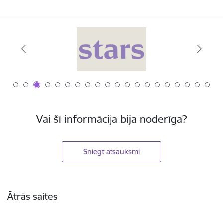
Vai šī informācija bija noderīga?
Sniegt atsauksmi
Kājene
Ātrās saites