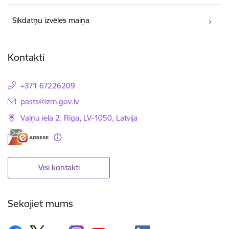
Sīkdatņu izvēles maiņa
Kontakti
+371 67226209
E-pasts:
pasts@izm.gov.lv
Vaļņu iela 2, Rīga, LV-1050, Latvija
Visi kontakti
Sekojiet mums