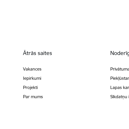
Kājene
Ātrās saites
Noderīg
Vakances
Privātuma
Iepirkumi
Piekļūsta
Projekti
Lapas kar
Par mums
Sīkdatņu 