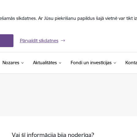
iešamās sīkdatnes. Ar Jūsu piekrišanu papildus šajā vietnē var tikt i
Pārvaldīt sīkdatnes
Nozares
Aktualitātes
Fondi un investīcijas
Konta
Vai šī informācija bija noderīga?