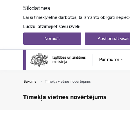
Pāriet uz lapas saturu
Sīkdatnes
Lai šī tīmekļvietne darbotos, tā izmanto obligāti nepiec
Lūdzu, atzīmējiet savu izvēli:
Noraidīt
Apstiprināt visas
Par mums
Sākums
Tīmekļa vietnes novērtējums
Tīmekļa vietnes novērtējums