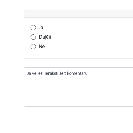
Vai šī informācija bija noderīga?
Jā
Daļēji
Nē
Ja vēlies, ieraksti šeit komentāru