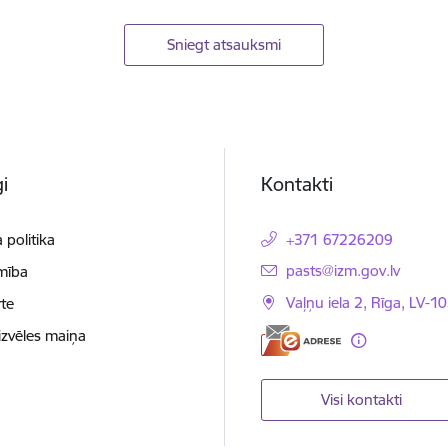
Sniegt atsauksmi
i
Kontakti
 politika
+371 67226209
E-pasts:
pasts@izm.gov.lv
mība
Vaļņu iela 2, Rīga, LV-10
te
izvēles maiņa
Visi kontakti