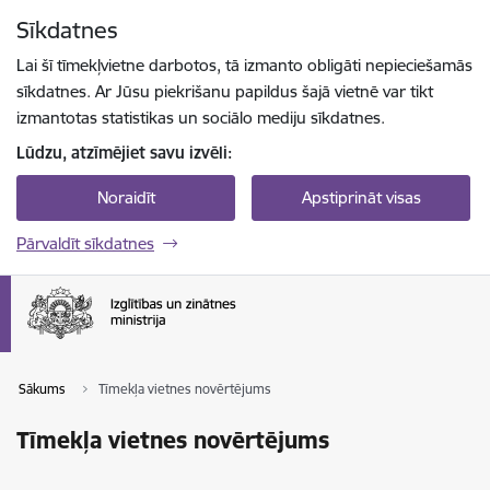
Pāriet uz lapas saturu
Sīkdatnes
Spied
lai meklētu
Enter
Lai šī tīmekļvietne darbotos, tā izmanto obligāti nepieciešamās
sīkdatnes. Ar Jūsu piekrišanu papildus šajā vietnē var tikt
izmantotas statistikas un sociālo mediju sīkdatnes.
Lūdzu, atzīmējiet savu izvēli:
Noraidīt
Apstiprināt visas
Pārvaldīt sīkdatnes
Sākums
Tīmekļa vietnes novērtējums
Tīmekļa vietnes novērtējums