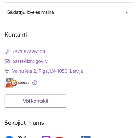
Sīkdatņu izvēles maiņa
Kontakti
+371 67226209
E-pasts:
pasts@izm.gov.lv
Vaļņu iela 2, Rīga, LV-1050, Latvija
Visi kontakti
Sekojiet mums