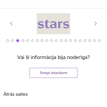
Vai šī informācija bija noderīga?
Sniegt atsauksmi
Kājene
Ātrās saites