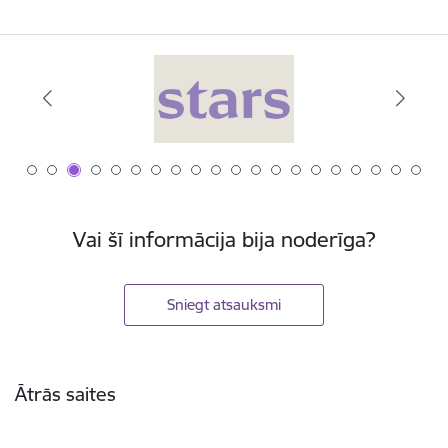
Vai šī informācija bija noderīga?
Sniegt atsauksmi
Kājene
Ātrās saites