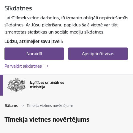
Pāriet uz lapas saturu
Sīkdatnes
Spied
lai meklētu
Enter
Lai šī tīmekļvietne darbotos, tā izmanto obligāti nepieciešamās
sīkdatnes. Ar Jūsu piekrišanu papildus šajā vietnē var tikt
izmantotas statistikas un sociālo mediju sīkdatnes.
Lūdzu, atzīmējiet savu izvēli:
Noraidīt
Apstiprināt visas
Pārvaldīt sīkdatnes
Sākums
Tīmekļa vietnes novērtējums
Tīmekļa vietnes novērtējums