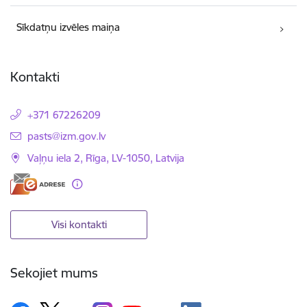
Sīkdatņu izvēles maiņa
Kontakti
+371 67226209
E-pasts:
pasts@izm.gov.lv
Vaļņu iela 2, Rīga, LV-1050, Latvija
Visi kontakti
Sekojiet mums