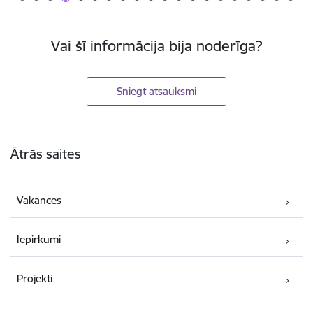
Vai šī informācija bija noderīga?
Sniegt atsauksmi
Kājene
Ātrās saites
Vakances
Iepirkumi
Projekti