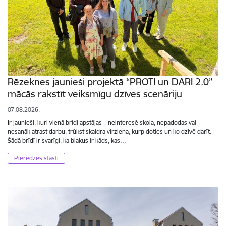
Rēzeknes jaunieši projektā “PROTI un DARI 2.0”
mācās rakstīt veiksmīgu dzīves scenāriju
07.08.2026.
Ir jaunieši, kuri vienā brīdī apstājas – neinteresē skola, nepadodas vai
nesanāk atrast darbu, trūkst skaidra virziena, kurp doties un ko dzīvē darīt.
Šādā brīdī ir svarīgi, ka blakus ir kāds, kas…
Pieredzes stāsti