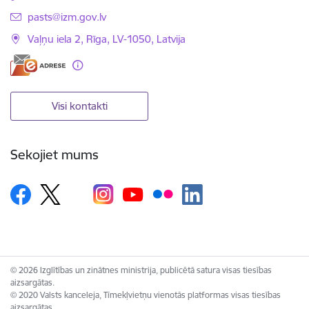
E-pasts:
pasts@izm.gov.lv
Vaļņu iela 2, Rīga, LV-1050, Latvija
Visi kontakti
Sekojiet mums
© 2026 Izglītības un zinātnes ministrija, publicētā satura visas tiesības
aizsargātas.
© 2020 Valsts kanceleja, Tīmekļvietņu vienotās platformas visas tiesības
aizsargātas.