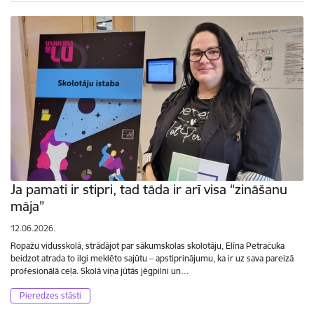
Ja pamati ir stipri, tad tāda ir arī visa “zināšanu
māja”
12.06.2026.
Ropažu vidusskolā, strādājot par sākumskolas skolotāju, Elīna Petračuka
beidzot atrada to ilgi meklēto sajūtu – apstiprinājumu, ka ir uz sava pareizā
profesionālā ceļa. Skolā viņa jūtās jēgpilni un…
Pieredzes stāsti