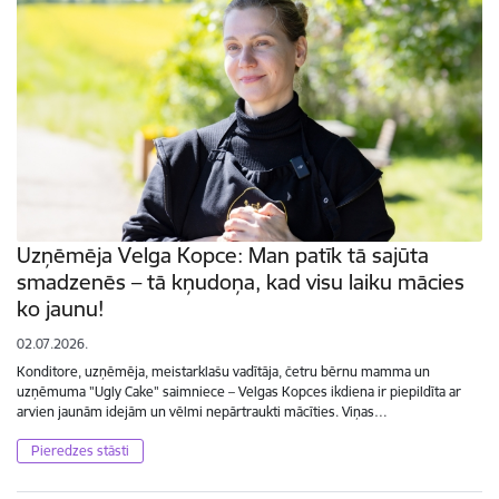
Uzņēmēja Velga Kopce: Man patīk tā sajūta
smadzenēs – tā kņudoņa, kad visu laiku mācies
ko jaunu!
02.07.2026.
Konditore, uzņēmēja, meistarklašu vadītāja, četru bērnu mamma un
uzņēmuma "Ugly Cake" saimniece – Velgas Kopces ikdiena ir piepildīta ar
arvien jaunām idejām un vēlmi nepārtraukti mācīties. Viņas…
Pieredzes stāsti