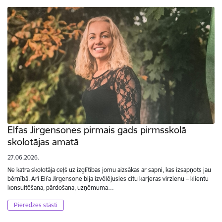
Elfas Jirgensones pirmais gads pirmsskolā
skolotājas amatā
27.06.2026.
Ne katra skolotāja ceļš uz izglītības jomu aizsākas ar sapni, kas izsapņots jau
bērnībā. Arī Elfa Jirgensone bija izvēlējusies citu karjeras virzienu – klientu
konsultēšana, pārdošana, uzņēmuma…
Pieredzes stāsti