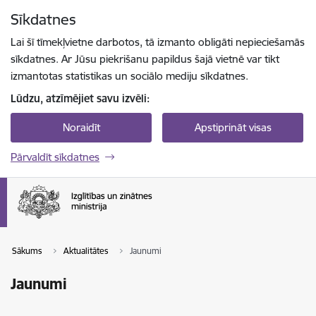
Pāriet uz lapas saturu
Sīkdatnes
Spied
lai meklētu
Enter
Lai šī tīmekļvietne darbotos, tā izmanto obligāti nepieciešamās
sīkdatnes. Ar Jūsu piekrišanu papildus šajā vietnē var tikt
izmantotas statistikas un sociālo mediju sīkdatnes.
Lūdzu, atzīmējiet savu izvēli:
Noraidīt
Apstiprināt visas
Pārvaldīt sīkdatnes
Sākums
Aktualitātes
Jaunumi
Jaunumi