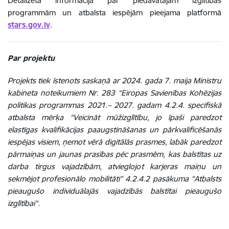
Detalizēta informācija par piedāvātajām izglītības
programmām un atbalsta iespējām pieejama platformā
stars.gov.lv
.
Par projektu
Projekts tiek īstenots saskaņā ar 2024. gada 7. maija Ministru
kabineta noteikumiem Nr. 283 “Eiropas Savienības Kohēzijas
politikas programmas 2021.– 2027. gadam 4.2.4. specifiskā
atbalsta mērķa "Veicināt mūžizglītību, jo īpaši paredzot
elastīgas kvalifikācijas paaugstināšanas un pārkvalificēšanās
iespējas visiem, ņemot vērā digitālās prasmes, labāk paredzot
pārmaiņas un jaunas prasības pēc prasmēm, kas balstītas uz
darba tirgus vajadzībām, atvieglojot karjeras maiņu un
sekmējot profesionālo mobilitāti" 4.2.4.2 pasākuma "Atbalsts
pieaugušo individuālajās vajadzībās balstītai pieaugušo
izglītībai".