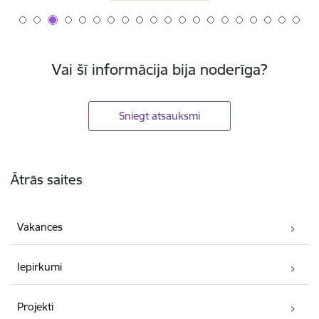
Vai šī informācija bija noderīga?
Sniegt atsauksmi
Kājene
Ātrās saites
Vakances
Iepirkumi
Projekti