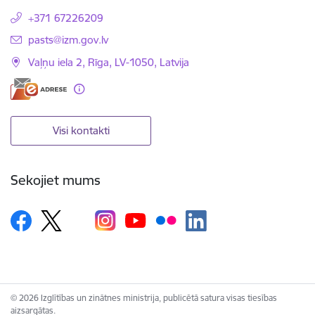
+371 67226209
E-pasts:
pasts@izm.gov.lv
Vaļņu iela 2, Rīga, LV-1050, Latvija
Visi kontakti
Sekojiet mums
© 2026 Izglītības un zinātnes ministrija, publicētā satura visas tiesības
aizsargātas.