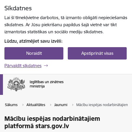
Pāriet uz lapas saturu
Sīkdatnes
Spied
lai meklētu
Enter
Lai šī tīmekļvietne darbotos, tā izmanto obligāti nepieciešamās
sīkdatnes. Ar Jūsu piekrišanu papildus šajā vietnē var tikt
izmantotas statistikas un sociālo mediju sīkdatnes.
Lūdzu, atzīmējiet savu izvēli:
Noraidīt
Apstiprināt visas
Pārvaldīt sīkdatnes
Sākums
Aktualitātes
Jaunumi
Mācību iespējas nodarbinātajiem p
Mācību iespējas nodarbinātajiem
platformā stars.gov.lv