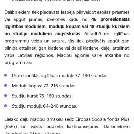
Dalībniekiem tiek piedāvāta iespēja pilnveidot esošās prasmes
vai apgūt jaunas, izvēloties kādu no
46 profesionālās
izglītības moduļiem, moduļu kopām vai 18 studiju kursiem
un studiju moduļiem augstskolās
. Atkarībā no izglītības
programmu veida un satura, tās tiek piedāvāts apgūt gan
pilnībā attālināti, gan klātienē vai daļēji klātienē, daļēji attālināti
visos Latvijas reģionos. Mācību apjoms variē atkarībā no
programmas:
Profesionālās izglītības moduļi: 37–130 stundas;
Moduļu kopas: 72–216 stundas;
Studiju kursi: 75–160 stundas;
Studiju moduļi: 64–240 stundas.
Lielāko daļu mācību izmaksu sedz Eiropas Sociālā fonda Plus
(ESF+) un valsts budžeta līdzfinansējums. Dalībniekiem
jānodrošina līdzmaksājums: