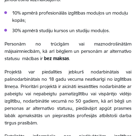
10% apmērā profesionālās izglītības moduļos un moduļu
kopās;
30% apmērā studiju kursos un studiju moduļos.
Personām no trūcīgām vai maznodrošinātām
mājsaimniecībām, kā arī bēgļiem un personām ar alternatīvo
statusu mācības ir
bez maksas
.
Projektā var piedalīties jebkurš nodarbinātais vai
pašnodarbinātais no 18 gadu vecuma neatkarīgi no izglītības
līmeņa. Prioritāri projektā ir aicināti iesaistīties nodarbinātie ar
pabeigtu vai nepabeigtu pamatizglītību vai vispārējo vidējo
izglītību, nodarbinātie vecumā no 50 gadiem, kā arī bēgļi un
personas ar alternatīvo statusu, piedāvājot apgūt prasmes
labāk apmaksātās un pieprasītās profesijās atbilstoši darba
tirgus prasībām.