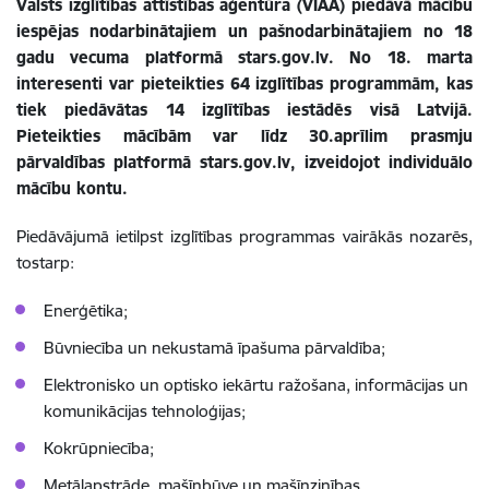
Valsts izglītības attīstības aģentūra (VIAA) piedāvā mācību
iespējas nodarbinātajiem un pašnodarbinātajiem no 18
gadu vecuma platformā stars.gov.lv. No 18. marta
interesenti var pieteikties 64 izglītības programmām, kas
tiek piedāvātas 14 izglītības iestādēs visā Latvijā.
Pieteikties mācībām var līdz 30.aprīlim prasmju
pārvaldības platformā stars.gov.lv, izveidojot individuālo
mācību kontu.
Piedāvājumā ietilpst izglītības programmas vairākās nozarēs,
tostarp:
Enerģētika;
Būvniecība un nekustamā īpašuma pārvaldība;
Elektronisko un optisko iekārtu ražošana, informācijas un
komunikācijas tehnoloģijas;
Kokrūpniecība;
Metālapstrāde, mašīnbūve un mašīnzinības.