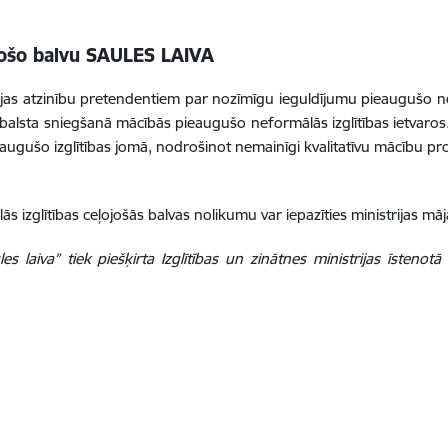
ojošo balvu SAULES LAIVA
istrijas atzinību pretendentiem par nozīmīgu ieguldījumu pieaugušo 
lsta sniegšanā mācībās pieaugušo neformālās izglītības ietvaros. Pie
eaugušo izglītības jomā, nodrošinot nemainīgi kvalitatīvu mācību p
ās izglītības ceļojošās balvas nolikumu var iepazīties ministrijas mā
es laiva” tiek piešķirta Izglītības un zinātnes ministrijas īsteno