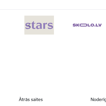
Kājene
Ātrās saites
Noderīg