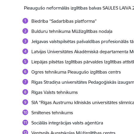
Pieaugušo neformālās izglītības balvas SAULES LAIVA 
Biedrība “Sadarbības platforma”
Bulduru tehnikuma Mūžizglītības nodaļa
Jelgavas valstspilsētas pašvaldības profesionālās t
Latvijas Universitātes Akadēmiskā departamenta Mū
Liepājas pilsētas Izglītības pārvaldes Izglītības at
Ogres tehnikuma Pieaugušo izglītības centrs
Rīgas Stradiņa universitātes Pedagoģiskās izaugsm
Rīgas Valsts tehnikums
SIA “Rīgas Austrumu klīniskās universitātes slimnīca
Smiltenes tehnikums
Sociālās integrācijas valsts aģentūra
Ventspils Augstskolas Mūžizglītības centrs