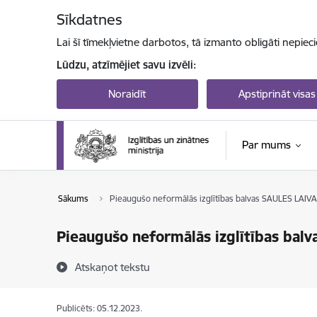
Pāriet uz lapas saturu
Sīkdatnes
Lai šī tīmekļvietne darbotos, tā izmanto obligāti nepiec
Lūdzu, atzīmējiet savu izvēli:
Noraidīt
Apstiprināt visas
Par mums
Sākums
Pieaugušo neformālās izglītības balvas SAULES LAIV
Pieaugušo neformālās izglītības bal
Atskaņot tekstu
Publicēts: 05.12.2023.