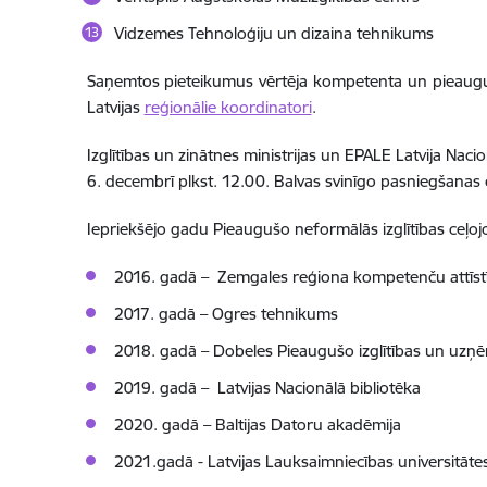
Vidzemes Tehnoloģiju un dizaina tehnikums
Saņemtos pieteikumus vērtēja kompetenta un pieaugušo 
Latvijas
reģionālie koordinatori
.
Izglītības un zinātnes ministrijas un EPALE Latvija Naci
6. decembrī plkst. 12.00. Balvas svinīgo pasniegšanas 
Iepriekšējo gadu Pieaugušo neformālās izglītības ceļojoš
2016. gadā – Zemgales reģiona kompetenču attīstī
2017. gadā – Ogres tehnikums
2018. gadā – Dobeles Pieaugušo izglītības un uzņē
2019. gadā – Latvijas Nacionālā bibliotēka
2020. gadā – Baltijas Datoru akadēmija
2021.gadā - Latvijas Lauksaimniecības universitātes 