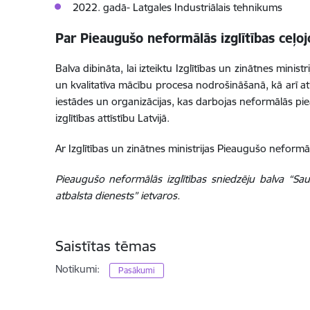
2022. gadā- Latgales Industriālais tehnikums
Par Pieaugušo neformālās izglītības ceļ
Balva dibināta, lai izteiktu Izglītības un zinātnes min
un kvalitatīva mācību procesa nodrošināšanā, kā arī atba
iestādes un organizācijas, kas darbojas neformālās pi
izglītības attīstību Latvijā.
Ar Izglītības un zinātnes ministrijas Pieaugušo neformāl
Pieaugušo neformālās izglītības sniedzēju balva “Saul
atbalsta dienests” ietvaros.
Saistītas tēmas
Notikumi:
Pasākumi