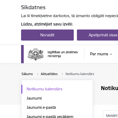
Pāriet uz lapas saturu
Sīkdatnes
Lai šī tīmekļvietne darbotos, tā izmanto obligāti nepiec
Lūdzu, atzīmējiet savu izvēli:
Noraidīt
Apstiprināt visas
Par mums
Sākums
Aktualitātes
Notikumu kalendārs
Notik
Notikumu kalendārs
Jaunumi
Jaunumi e-pastā
Meklēt
Jaunumi e-pastā vecākiem