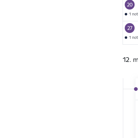
20
1 no
27
1 no
12. 