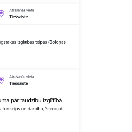
Atrašanās vieta
Tiešsaiste
ugstākās izglītības telpas (Boloņas
Atrašanās vieta
Tiešsaiste
kuma pārraudzību izglītībā
as funkcijas un darbība, īstenojot