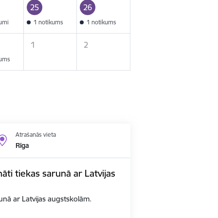
25
26
kumi
1 notikums
1 notikums
1
2
kums
Atrašanās vieta
Rīga
nāti tiekas sarunā ar Latvijas
arunā ar Latvijas augstskolām.