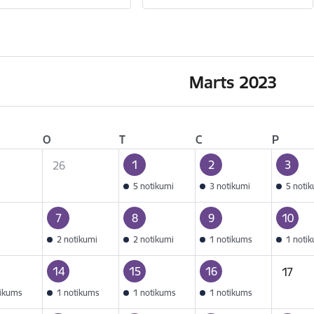
Marts 2023
O
T
C
P
1
2
3
26
5 notikumi
3 notikumi
5 noti
7
8
9
10
2 notikumi
2 notikumi
1 notikums
1 noti
14
15
16
17
tikums
1 notikums
1 notikums
1 notikums