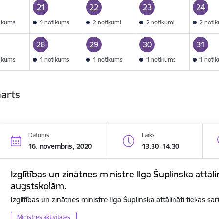
21
22
23
24
tikums
1 notikums
2 notikumi
2 notikumi
2 noti
28
29
30
31
tikums
1 notikums
1 notikums
1 notikums
1 noti
marts
Datums
Laiks
16. novembris, 2020
13.30–14.30
Izglītības un zinātnes ministre Ilga Šuplinska attāli
augstskolām.
Izglītības un zinātnes ministre Ilga Šuplinska attālināti tiekas s
Ministres aktivitātes