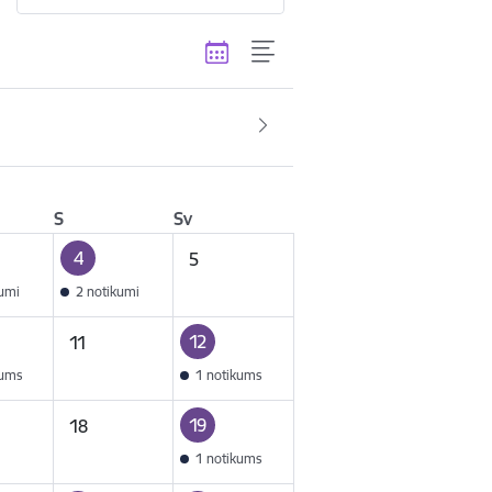
S
Sv
4
5
kumi
2 notikumi
12
11
kums
1 notikums
19
18
1 notikums