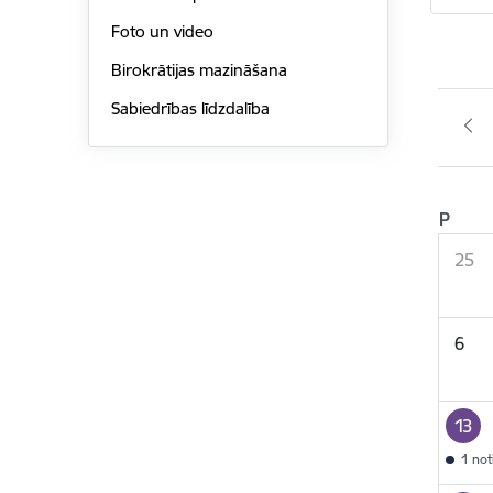
Foto un video
Birokrātijas mazināšana
Sabiedrības līdzdalība
P
25
6
13
1 no