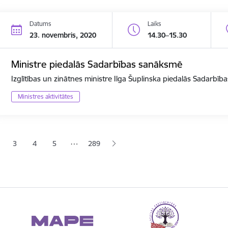
Datums
Laiks
23. novembris, 2020
14.30–15.30
Ministre piedalās Sadarbības sanāksmē
Izglītības un zinātnes ministre Ilga Šuplinska piedalās Sadarbī
Ministres aktivitātes
ana
…
3
4
5
289
jā lapa
pa
Lapa
Lapa
Lapa