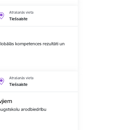
Atrašanās vieta
Tiešsaiste
 globālās kompetences rezultāti un
Atrašanās vieta
Tiešsaiste
vjiem
r augstskolu arodbiedrību