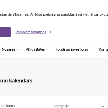
iešamās sīkdatnes. Ar Jūsu piekrišanu papildus šajā vietnē var tikt i
Pārvaldīt sīkdatnes
Nozares
Aktualitātes
Fondi un investīcijas
Konta
umu kalendārs
 notikumu
Kategorija