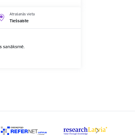
Atrašanās vieta
Tiešsaiste
bas sanāksmē.