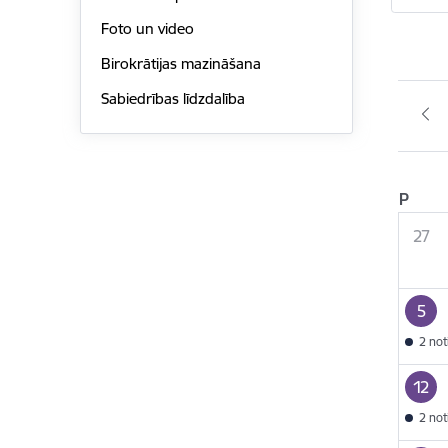
Foto un video
Birokrātijas mazināšana
Sabiedrības līdzdalība
P
27
5
2 no
12
2 no