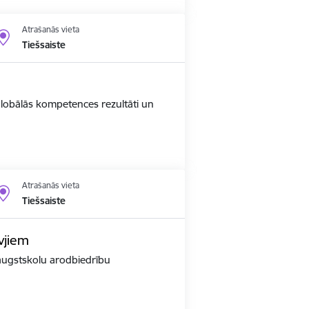
Atrašanās vieta
Tiešsaiste
 globālās kompetences rezultāti un
Atrašanās vieta
Tiešsaiste
vjiem
r augstskolu arodbiedrību