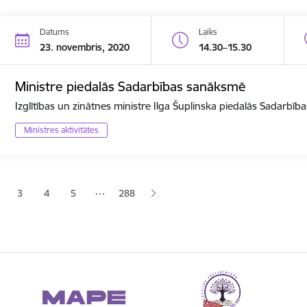
Datums
Laiks
23. novembris, 2020
14.30–15.30
Ministre piedalās Sadarbības sanāksmē
Izglītības un zinātnes ministre Ilga Šuplinska piedalās Sadarbī
Ministres aktivitātes
ana
…
3
4
5
288
jā lapa
pa
Lapa
Lapa
Lapa