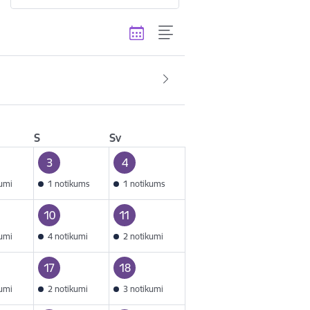
S
Sv
3
4
kumi
1 notikums
1 notikums
10
11
kumi
4 notikumi
2 notikumi
17
18
kumi
2 notikumi
3 notikumi