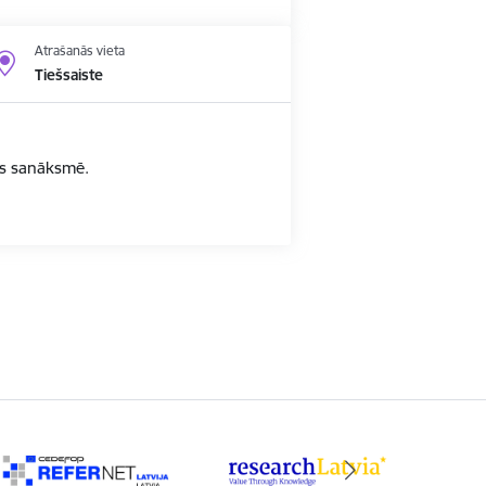
Atrašanās vieta
Tiešsaiste
bas sanāksmē.