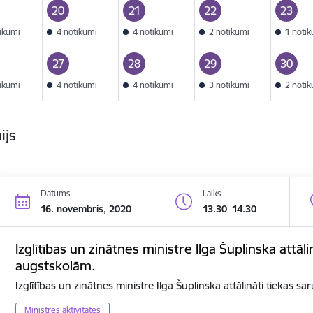
20
21
22
23
tikumi
4 notikumi
4 notikumi
2 notikumi
1 noti
27
28
29
30
tikumi
4 notikumi
4 notikumi
3 notikumi
2 noti
ijs
Datums
Laiks
16. novembris, 2020
13.30–14.30
Izglītības un zinātnes ministre Ilga Šuplinska attāli
augstskolām.
Izglītības un zinātnes ministre Ilga Šuplinska attālināti tiekas s
Ministres aktivitātes