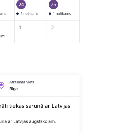
24
25
kums
1 notikums
1 notikums
1
2
kumi
Atrašanās vieta
Rīga
nāti tiekas sarunā ar Latvijas
arunā ar Latvijas augstskolām.