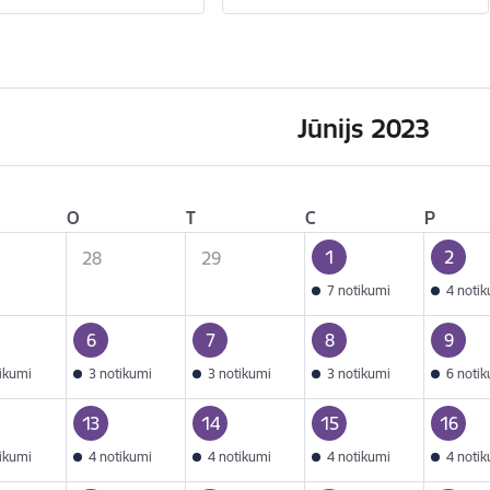
Jūnijs 2023
O
T
C
P
1
2
28
29
7 notikumi
4 noti
6
7
8
9
tikumi
3 notikumi
3 notikumi
3 notikumi
6 noti
13
14
15
16
tikumi
4 notikumi
4 notikumi
4 notikumi
4 noti