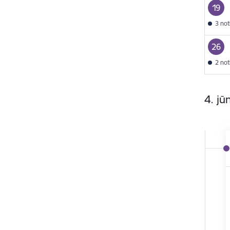
19
3 no
26
2 no
4. jūn