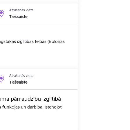
Atrašanās vieta
Tiešsaiste
ugstākās izglītības telpas (Boloņas
Atrašanās vieta
Tiešsaiste
kuma pārraudzību izglītībā
as funkcijas un darbība, īstenojot