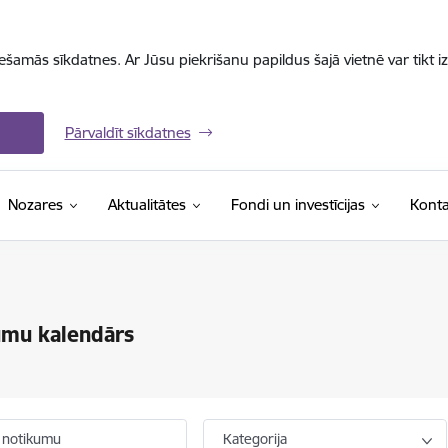
iešamās sīkdatnes. Ar Jūsu piekrišanu papildus šajā vietnē var tikt i
Pārvaldīt sīkdatnes
Nozares
Aktualitātes
Fondi un investīcijas
Konta
umu kalendārs
 notikumu
Kategorija