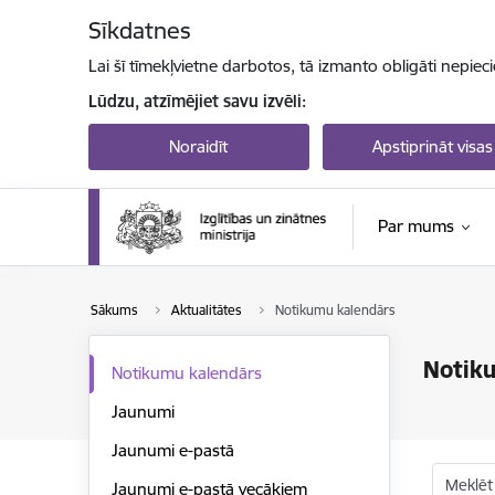
Pāriet uz lapas saturu
Sīkdatnes
Lai šī tīmekļvietne darbotos, tā izmanto obligāti nepiec
Lūdzu, atzīmējiet savu izvēli:
Noraidīt
Apstiprināt visas
Par mums
Sākums
Aktualitātes
Notikumu kalendārs
Notik
Notikumu kalendārs
Jaunumi
Jaunumi e-pastā
Meklēt
Jaunumi e-pastā vecākiem