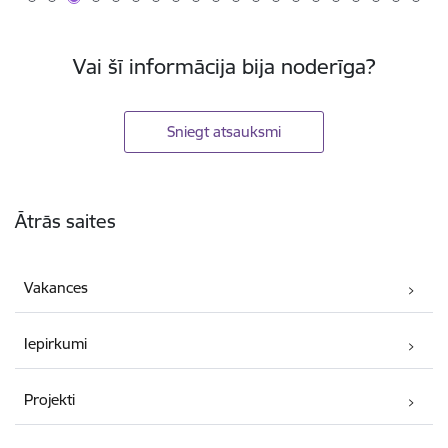
Vai šī informācija bija noderīga?
Sniegt atsauksmi
Kājene
Ātrās saites
Vakances
Iepirkumi
Projekti