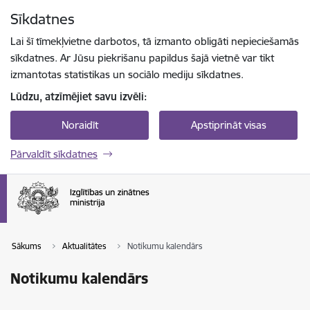
Pāriet uz lapas saturu
Sīkdatnes
Spied
lai meklētu
Enter
Lai šī tīmekļvietne darbotos, tā izmanto obligāti nepieciešamās
sīkdatnes. Ar Jūsu piekrišanu papildus šajā vietnē var tikt
izmantotas statistikas un sociālo mediju sīkdatnes.
Lūdzu, atzīmējiet savu izvēli:
Noraidīt
Apstiprināt visas
Pārvaldīt sīkdatnes
Sākums
Aktualitātes
Notikumu kalendārs
Notikumu kalendārs