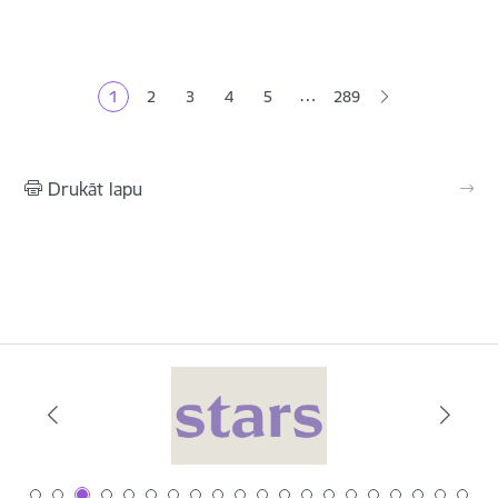
Lapošana
…
1
2
3
4
5
289
Pašreizējā lapa
Lapa
Lapa
Lapa
Lapa
Drukāt lapu