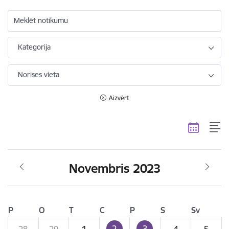
Meklēt notikumu
Kategorija
Norises vieta
Aizvērt
Novembris 2023
P
O
T
C
P
S
Sv
2
3
28
29
1
4
5