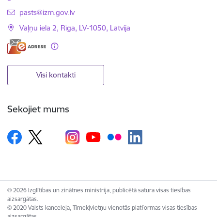
E-pasts:
pasts@izm.gov.lv
Vaļņu iela 2, Rīga, LV-1050, Latvija
Visi kontakti
Sekojiet mums
© 2026 Izglītības un zinātnes ministrija, publicētā satura visas tiesības
aizsargātas.
© 2020 Valsts kanceleja, Tīmekļvietņu vienotās platformas visas tiesības
aizsargātas.