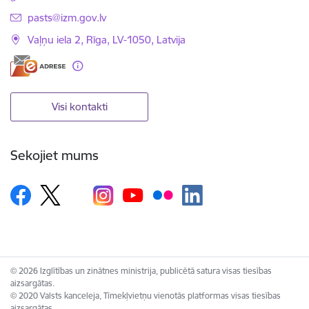
E-pasts:
pasts@izm.gov.lv
Vaļņu iela 2, Rīga, LV-1050, Latvija
Visi kontakti
Sekojiet mums
© 2026 Izglītības un zinātnes ministrija, publicētā satura visas tiesības
aizsargātas.
© 2020 Valsts kanceleja, Tīmekļvietņu vienotās platformas visas tiesības
aizsargātas.