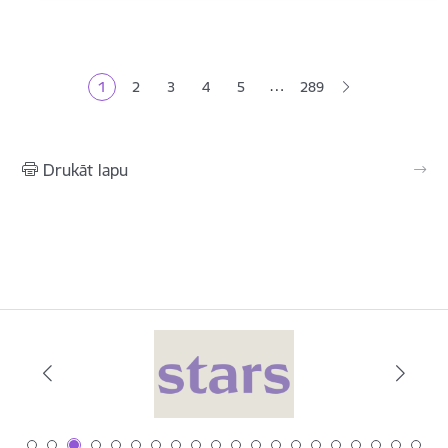
Lapošana
…
1
2
3
4
5
289
Pašreizējā lapa
Lapa
Lapa
Lapa
Lapa
Drukāt lapu