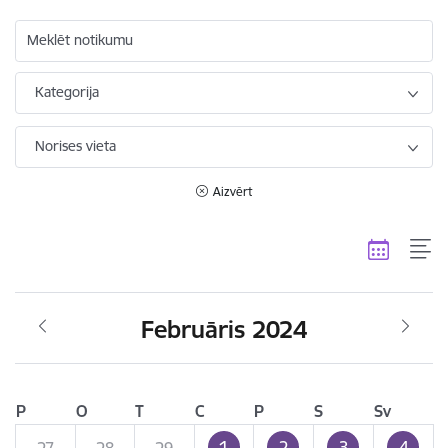
Meklēt notikumu
Kategorija
Norises vieta
Aizvērt
Februāris 2024
P
O
T
C
P
S
Sv
1
2
3
4
27
28
29