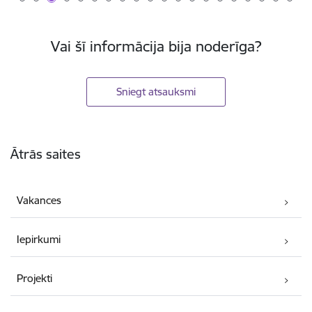
Vai šī informācija bija noderīga?
Sniegt atsauksmi
Kājene
Ātrās saites
Vakances
Iepirkumi
Projekti