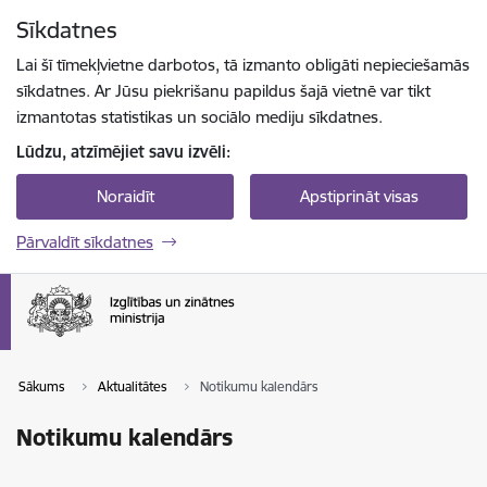
Pāriet uz lapas saturu
Sīkdatnes
Spied
lai meklētu
Enter
Lai šī tīmekļvietne darbotos, tā izmanto obligāti nepieciešamās
sīkdatnes. Ar Jūsu piekrišanu papildus šajā vietnē var tikt
izmantotas statistikas un sociālo mediju sīkdatnes.
Lūdzu, atzīmējiet savu izvēli:
Noraidīt
Apstiprināt visas
Pārvaldīt sīkdatnes
Sākums
Aktualitātes
Notikumu kalendārs
Notikumu kalendārs