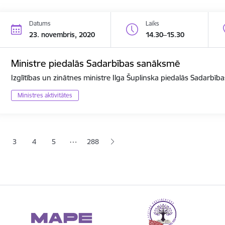
Datums
Laiks
23. novembris, 2020
14.30–15.30
Ministre piedalās Sadarbības sanāksmē
Izglītības un zinātnes ministre Ilga Šuplinska piedalās Sadarbī
Ministres aktivitātes
ana
…
3
4
5
288
jā lapa
pa
Lapa
Lapa
Lapa