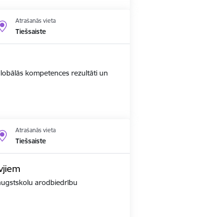
Atrašanās vieta
Tiešsaiste
 globālās kompetences rezultāti un
Atrašanās vieta
Tiešsaiste
vjiem
r augstskolu arodbiedrību