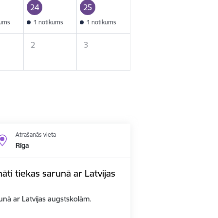
24
25
kums
1 notikums
1 notikums
2
3
Atrašanās vieta
Rīga
nāti tiekas sarunā ar Latvijas
arunā ar Latvijas augstskolām.