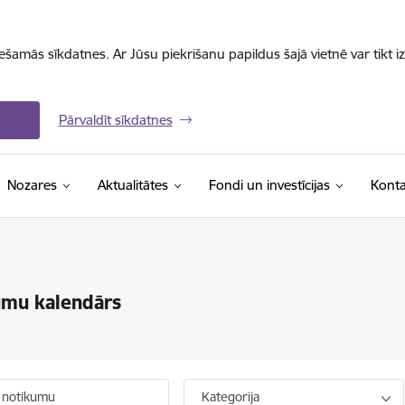
iešamās sīkdatnes. Ar Jūsu piekrišanu papildus šajā vietnē var tikt i
Pārvaldīt sīkdatnes
Nozares
Aktualitātes
Fondi un investīcijas
Konta
umu kalendārs
 notikumu
Kategorija