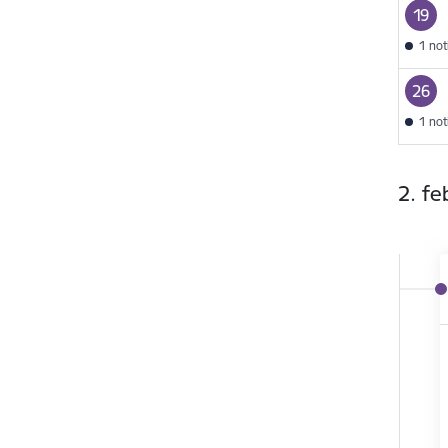
19
1 no
26
1 no
2. fe