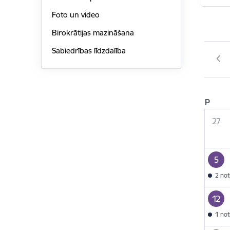
Foto un video
Birokrātijas mazināšana
Sabiedrības līdzdalība
P
27
5
2 no
12
1 no