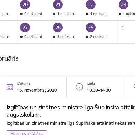
20
21
22
23
tikums
3 notikumi
1 notikums
1 notikums
1 noti
27
28
29
1
tikums
2 notikumi
3 notikumi
2 notikumi
bruāris
Datums
Laiks
16. novembris, 2020
13.30–14.30
Izglītības un zinātnes ministre Ilga Šuplinska attāli
augstskolām.
Izglītības un zinātnes ministre Ilga Šuplinska attālināti tiekas s
Ministres aktivitātes