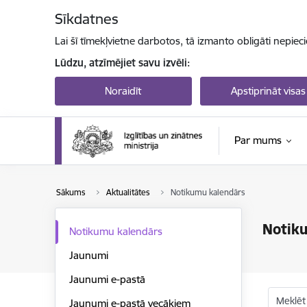
Pāriet uz lapas saturu
Sīkdatnes
Lai šī tīmekļvietne darbotos, tā izmanto obligāti nepiec
Lūdzu, atzīmējiet savu izvēli:
Noraidīt
Apstiprināt visas
Par mums
Sākums
Aktualitātes
Notikumu kalendārs
Notik
Notikumu kalendārs
Jaunumi
Jaunumi e-pastā
Meklēt
Jaunumi e-pastā vecākiem