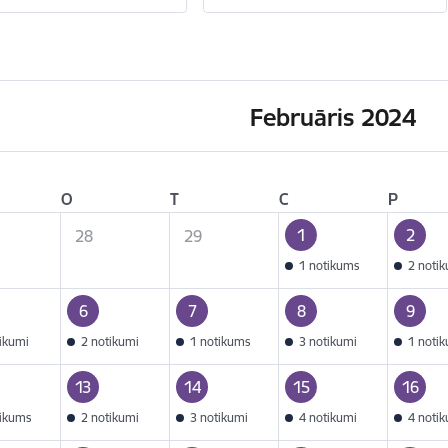
Februāris 2024
O
T
C
P
1
2
28
29
1 notikums
2 noti
6
7
8
9
tikumi
2 notikumi
1 notikums
3 notikumi
1 noti
13
14
15
16
tikums
2 notikumi
3 notikumi
4 notikumi
4 noti