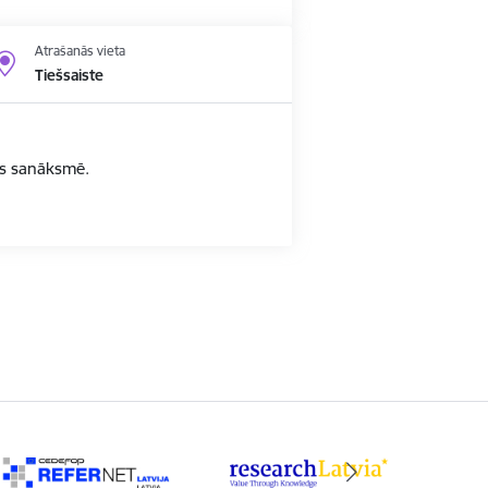
Atrašanās vieta
Tiešsaiste
bas sanāksmē.