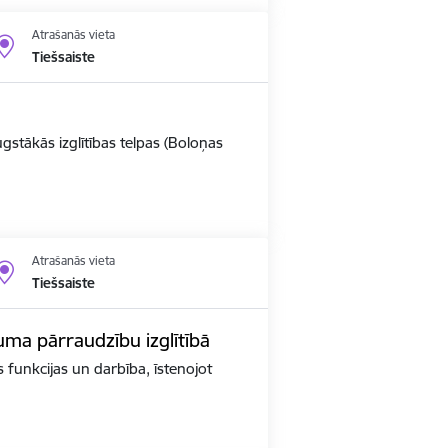
Atrašanās vieta
Tiešsaiste
ugstākās izglītības telpas (Boloņas
Atrašanās vieta
Tiešsaiste
kuma pārraudzību izglītībā
as funkcijas un darbība, īstenojot