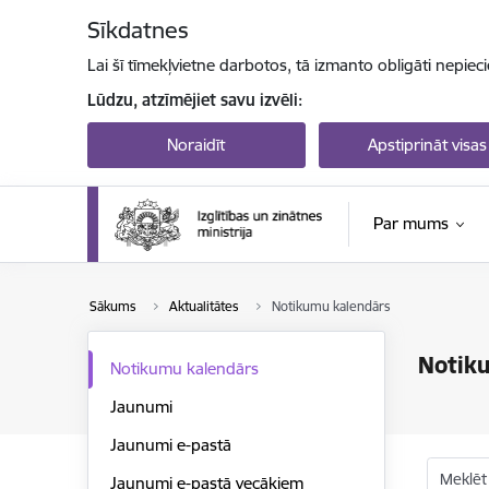
Pāriet uz lapas saturu
Sīkdatnes
Lai šī tīmekļvietne darbotos, tā izmanto obligāti nepiec
Lūdzu, atzīmējiet savu izvēli:
Noraidīt
Apstiprināt visas
Par mums
Sākums
Aktualitātes
Notikumu kalendārs
Notik
Notikumu kalendārs
Jaunumi
Jaunumi e-pastā
Meklēt
Jaunumi e-pastā vecākiem