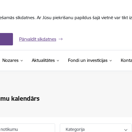
iešamās sīkdatnes. Ar Jūsu piekrišanu papildus šajā vietnē var tikt i
Pārvaldīt sīkdatnes
Nozares
Aktualitātes
Fondi un investīcijas
Konta
umu kalendārs
 notikumu
Kategorija