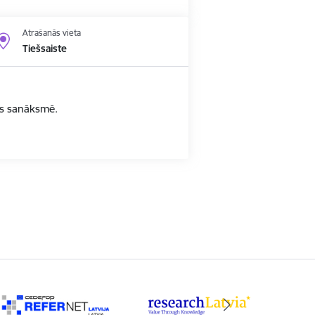
Atrašanās vieta
Tiešsaiste
bas sanāksmē.