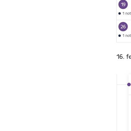
19
1 no
26
1 no
16. f