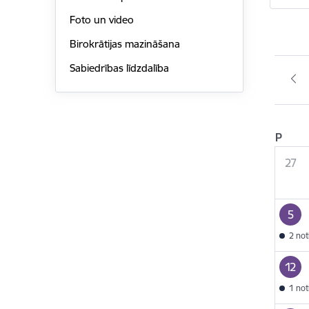
Foto un video
Birokrātijas mazināšana
Sabiedrības līdzdalība
P
27
5
2 no
12
1 no