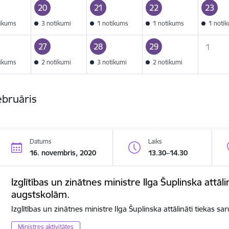
20
21
22
23
tikums
3 notikumi
1 notikums
1 notikums
1 noti
27
28
29
1
tikums
2 notikumi
3 notikumi
2 notikumi
ebruāris
Datums
Laiks
16. novembris, 2020
13.30–14.30
Izglītības un zinātnes ministre Ilga Šuplinska attāli
augstskolām.
Izglītības un zinātnes ministre Ilga Šuplinska attālināti tiekas s
Ministres aktivitātes