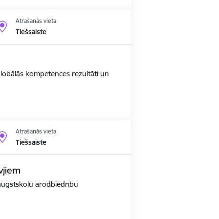
Atrašanās vieta
Tiešsaiste
 globālās kompetences rezultāti un
Atrašanās vieta
Tiešsaiste
vjiem
r augstskolu arodbiedrību