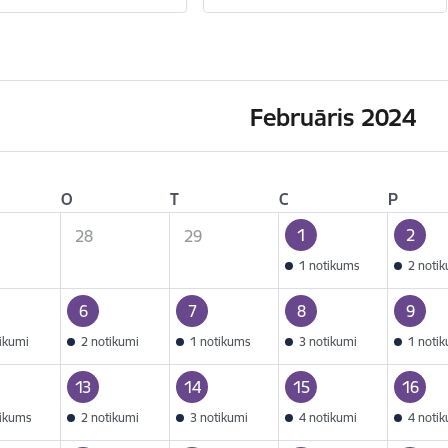
Februāris 2024
O
T
C
P
1
2
28
29
1 notikums
2 noti
6
7
8
9
tikumi
2 notikumi
1 notikums
3 notikumi
1 noti
13
14
15
16
tikums
2 notikumi
3 notikumi
4 notikumi
4 noti