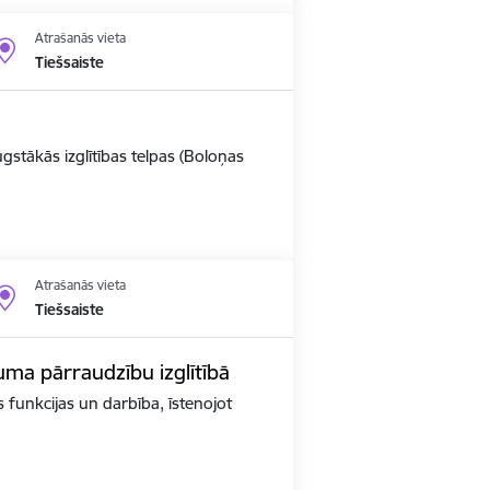
Atrašanās vieta
Tiešsaiste
ugstākās izglītības telpas (Boloņas
Atrašanās vieta
Tiešsaiste
kuma pārraudzību izglītībā
as funkcijas un darbība, īstenojot