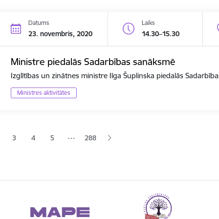
Datums
Laiks
23. novembris, 2020
14.30–15.30
Ministre piedalās Sadarbības sanāksmē
Izglītības un zinātnes ministre Ilga Šuplinska piedalās Sadarbī
Ministres aktivitātes
ana
…
3
4
5
288
jā lapa
pa
Lapa
Lapa
Lapa