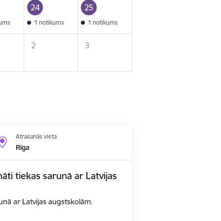
24
25
kums
1 notikums
1 notikums
2
3
Atrašanās vieta
Rīga
nāti tiekas sarunā ar Latvijas
arunā ar Latvijas augstskolām.