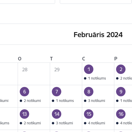
Februāris 2024
O
T
C
P
1
2
28
29
1 notikums
2 noti
6
7
8
9
tikumi
2 notikumi
1 notikums
3 notikumi
1 noti
13
14
15
16
tikums
2 notikumi
3 notikumi
4 notikumi
4 noti