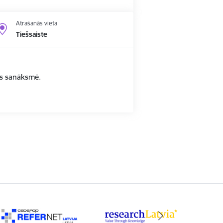
Atrašanās vieta
Tiešsaiste
bas sanāksmē.