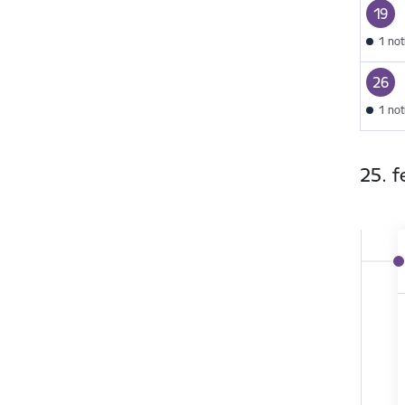
19
1 no
26
1 no
25. f