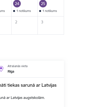
24
25
kums
1 notikums
1 notikums
2
3
Atrašanās vieta
Rīga
nāti tiekas sarunā ar Latvijas
arunā ar Latvijas augstskolām.