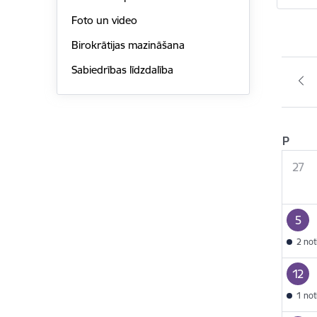
Foto un video
Birokrātijas mazināšana
Sabiedrības līdzdalība
P
27
5
2 no
12
1 no