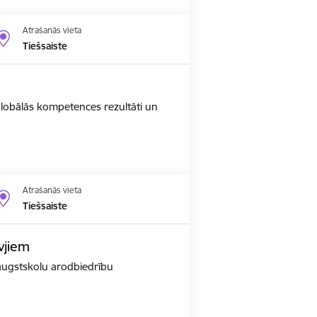
Atrašanās vieta
Tiešsaiste
 globālās kompetences rezultāti un
Atrašanās vieta
Tiešsaiste
vjiem
r augstskolu arodbiedrību