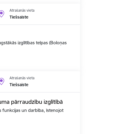
Atrašanās vieta
Tiešsaiste
ugstākās izglītības telpas (Boloņas
Atrašanās vieta
Tiešsaiste
kuma pārraudzību izglītībā
as funkcijas un darbība, īstenojot