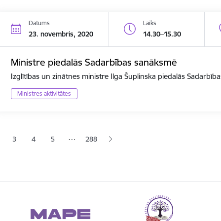
Datums
Laiks
23. novembris, 2020
14.30–15.30
Ministre piedalās Sadarbības sanāksmē
Izglītības un zinātnes ministre Ilga Šuplinska piedalās Sadarbī
Ministres aktivitātes
ana
…
3
4
5
288
jā lapa
pa
Lapa
Lapa
Lapa