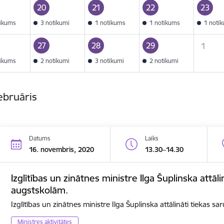
20
21
22
23
tikums
3 notikumi
1 notikums
1 notikums
1 noti
27
28
29
1
tikums
2 notikumi
3 notikumi
2 notikumi
ebruāris
Datums
Laiks
16. novembris, 2020
13.30–14.30
Izglītības un zinātnes ministre Ilga Šuplinska attāli
augstskolām.
Izglītības un zinātnes ministre Ilga Šuplinska attālināti tiekas s
Ministres aktivitātes