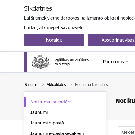
Pāriet uz lapas saturu
Sīkdatnes
Lai šī tīmekļvietne darbotos, tā izmanto obligāti nepiec
Lūdzu, atzīmējiet savu izvēli:
Noraidīt
Apstiprināt visas
Par mums
Sākums
Aktualitātes
Notikumu kalendārs
Notik
Notikumu kalendārs
Jaunumi
Jaunumi e-pastā
Meklēt
Jaunumi e-pastā vecākiem