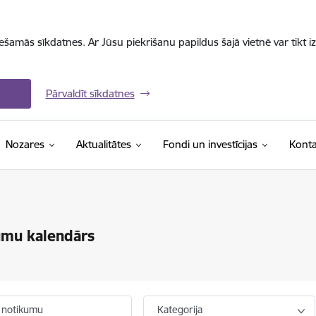
iešamās sīkdatnes. Ar Jūsu piekrišanu papildus šajā vietnē var tikt i
Pārvaldīt sīkdatnes
Nozares
Aktualitātes
Fondi un investīcijas
Konta
umu kalendārs
 notikumu
Kategorija