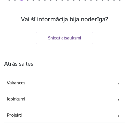
Vai šī informācija bija noderīga?
Sniegt atsauksmi
Kājene
Ātrās saites
Vakances
Iepirkumi
Projekti