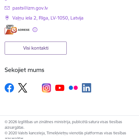
E-pasts:
pasts@izm.gov.lv
Vaļņu iela 2, Rīga, LV-1050, Latvija
Visi kontakti
Sekojiet mums
© 2026 Izglītības un zinātnes ministrija, publicētā satura visas tiesības
aizsargātas.
© 2020 Valsts kanceleja, Tīmekļvietņu vienotās platformas visas tiesības
aizsargātas.