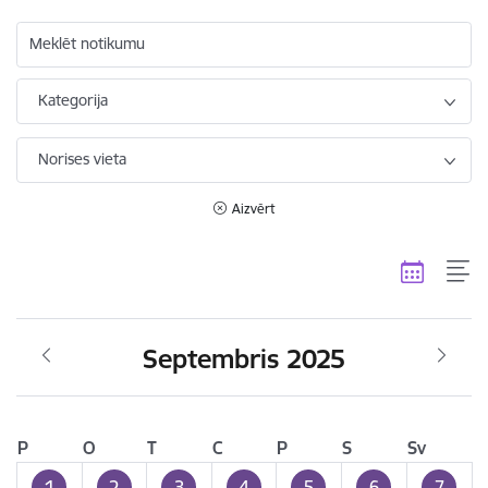
Meklēt notikumu
Kategorija
Norises vieta
Aizvērt
Septembris 2025
P
O
T
C
P
S
Sv
1
2
3
4
5
6
7