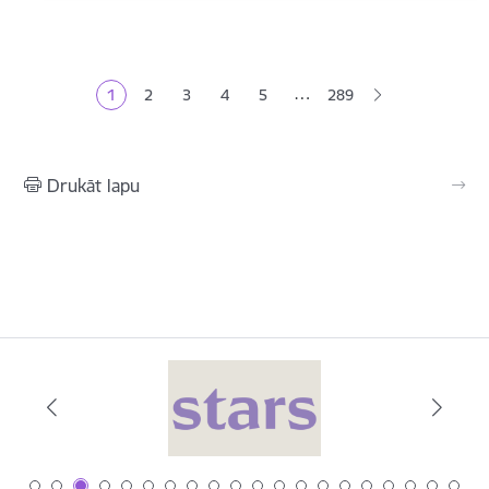
Lapošana
…
1
2
3
4
5
289
Pašreizējā lapa
Lapa
Lapa
Lapa
Lapa
Drukāt lapu