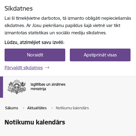
Pāriet uz lapas saturu
Sīkdatnes
Spied
lai meklētu
Enter
Lai šī tīmekļvietne darbotos, tā izmanto obligāti nepieciešamās
sīkdatnes. Ar Jūsu piekrišanu papildus šajā vietnē var tikt
izmantotas statistikas un sociālo mediju sīkdatnes.
Lūdzu, atzīmējiet savu izvēli:
Noraidīt
Apstiprināt visas
Pārvaldīt sīkdatnes
Sākums
Aktualitātes
Notikumu kalendārs
Notikumu kalendārs