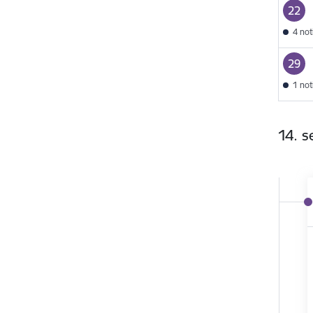
22
4 no
29
1 no
14. 