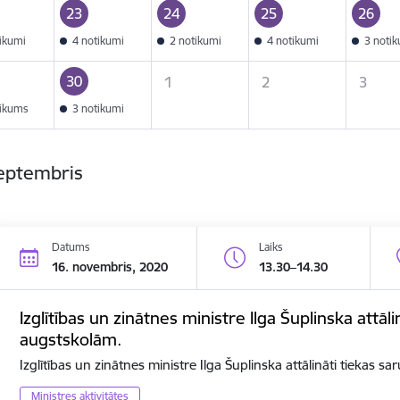
23
24
25
26
tikumi
4 notikumi
2 notikumi
4 notikumi
3 noti
30
1
2
3
tikums
3 notikumi
septembris
Datums
Laiks
16. novembris, 2020
13.30–14.30
Izglītības un zinātnes ministre Ilga Šuplinska attāli
augstskolām.
Izglītības un zinātnes ministre Ilga Šuplinska attālināti tiekas s
Ministres aktivitātes