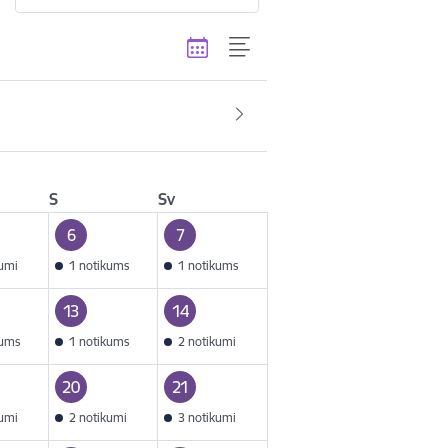
S
Sv
6
7
kumi
1 notikums
1 notikums
13
14
kums
1 notikums
2 notikumi
20
21
kumi
2 notikumi
3 notikumi