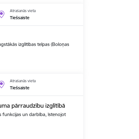
Atrašanās vieta
Tiešsaiste
ugstākās izglītības telpas (Boloņas
Atrašanās vieta
Tiešsaiste
kuma pārraudzību izglītībā
as funkcijas un darbība, īstenojot