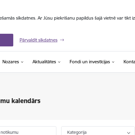
iešamās sīkdatnes. Ar Jūsu piekrišanu papildus šajā vietnē var tikt i
Pārvaldīt sīkdatnes
Nozares
Aktualitātes
Fondi un investīcijas
Konta
umu kalendārs
 notikumu
Kategorija