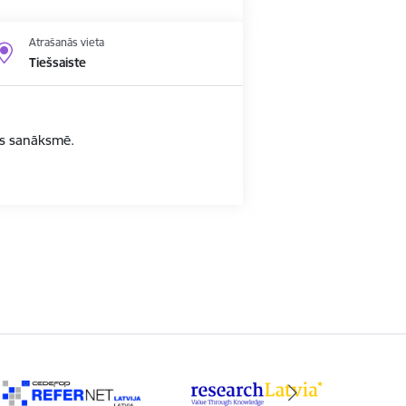
Atrašanās vieta
Tiešsaiste
bas sanāksmē.