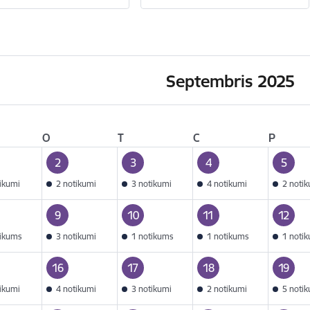
Septembris 2025
O
T
C
P
2
3
4
5
tikumi
2 notikumi
3 notikumi
4 notikumi
2 noti
9
10
11
12
tikums
3 notikumi
1 notikums
1 notikums
1 noti
16
17
18
19
tikumi
4 notikumi
3 notikumi
2 notikumi
5 noti