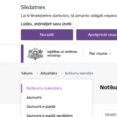
Pāriet uz lapas saturu
Sīkdatnes
Lai šī tīmekļvietne darbotos, tā izmanto obligāti nepiec
Lūdzu, atzīmējiet savu izvēli:
Noraidīt
Apstiprināt visas
Par mums
Sākums
Aktualitātes
Notikumu kalendārs
Notik
Notikumu kalendārs
Jaunumi
Jaunumi e-pastā
Meklēt
Jaunumi e-pastā vecākiem