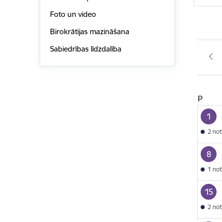
Foto un video
Birokrātijas mazināšana
Sabiedrības līdzdalība
P
1
2 no
8
1 no
15
2 no