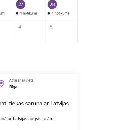
27
28
kumi
1 notikums
1 notikums
4
5
Atrašanās vieta
Rīga
nāti tiekas sarunā ar Latvijas
arunā ar Latvijas augstskolām.