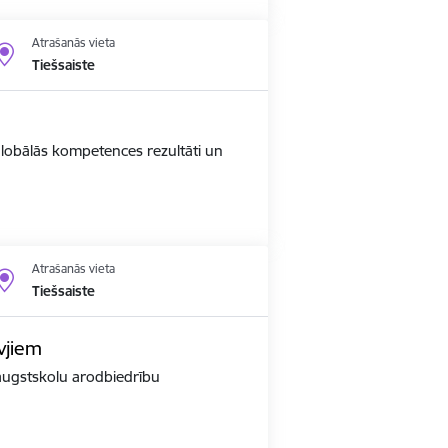
Atrašanās vieta
Tiešsaiste
 globālās kompetences rezultāti un
Atrašanās vieta
Tiešsaiste
vjiem
r augstskolu arodbiedrību