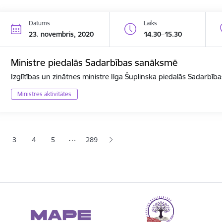
Datums
Laiks
23. novembris, 2020
14.30–15.30
Ministre piedalās Sadarbības sanāksmē
Izglītības un zinātnes ministre Ilga Šuplinska piedalās Sadarbī
Ministres aktivitātes
ana
…
3
4
5
289
jā lapa
pa
Lapa
Lapa
Lapa