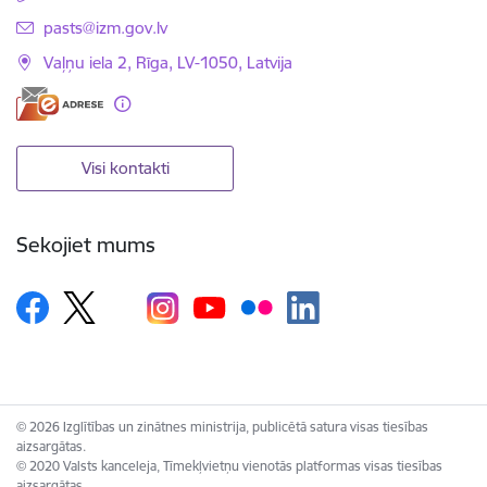
E-pasts:
pasts@izm.gov.lv
Vaļņu iela 2, Rīga, LV-1050, Latvija
Visi kontakti
Sekojiet mums
© 2026 Izglītības un zinātnes ministrija, publicētā satura visas tiesības
aizsargātas.
© 2020 Valsts kanceleja, Tīmekļvietņu vienotās platformas visas tiesības
aizsargātas.