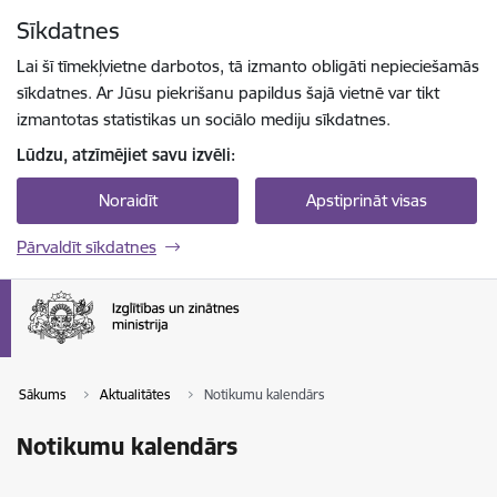
Pāriet uz lapas saturu
Sīkdatnes
Spied
lai meklētu
Enter
Lai šī tīmekļvietne darbotos, tā izmanto obligāti nepieciešamās
sīkdatnes. Ar Jūsu piekrišanu papildus šajā vietnē var tikt
izmantotas statistikas un sociālo mediju sīkdatnes.
Lūdzu, atzīmējiet savu izvēli:
Noraidīt
Apstiprināt visas
Pārvaldīt sīkdatnes
Sākums
Aktualitātes
Notikumu kalendārs
Notikumu kalendārs