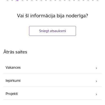
Vai šī informācija bija noderīga?
Sniegt atsauksmi
Kājene
Ātrās saites
Vakances
Iepirkumi
Projekti