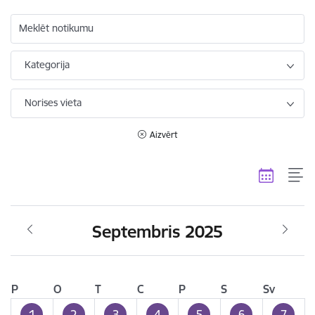
Meklēt notikumu
Kategorija
Norises vieta
Aizvērt
Septembris 2025
P
O
T
C
P
S
Sv
1
2
3
4
5
6
7