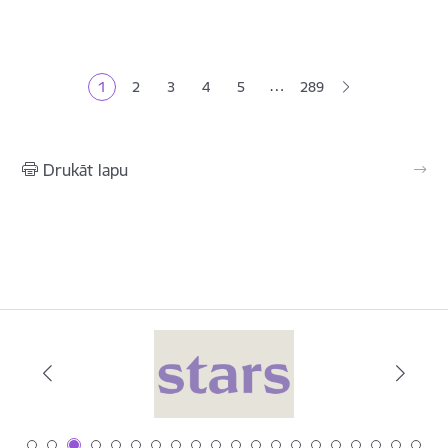
Lapošana
…
1
2
3
4
5
289
Pašreizējā lapa
Lapa
Lapa
Lapa
Lapa
Drukāt lapu