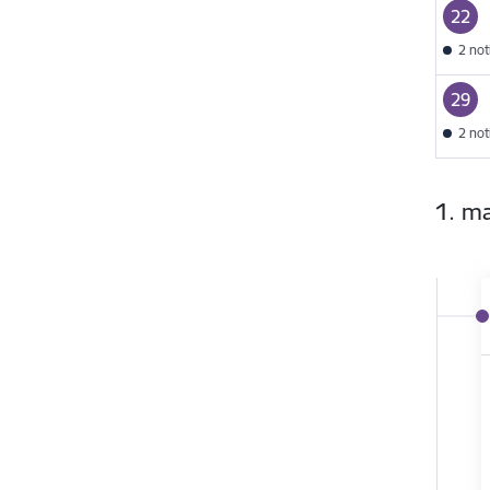
22
2 no
29
2 no
1. ma