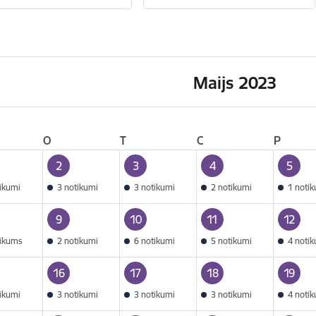
Maijs 2023
O
T
C
P
2
3
4
5
tikumi
3 notikumi
3 notikumi
2 notikumi
1 noti
9
10
11
12
tikums
2 notikumi
6 notikumi
5 notikumi
4 noti
16
17
18
19
tikumi
3 notikumi
3 notikumi
3 notikumi
4 noti