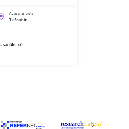
Atrašanās vieta
Tiešsaiste
bas sanāksmē.