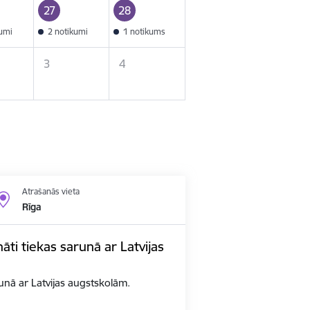
27
28
kumi
2 notikumi
1 notikums
3
4
Atrašanās vieta
Rīga
nāti tiekas sarunā ar Latvijas
arunā ar Latvijas augstskolām.