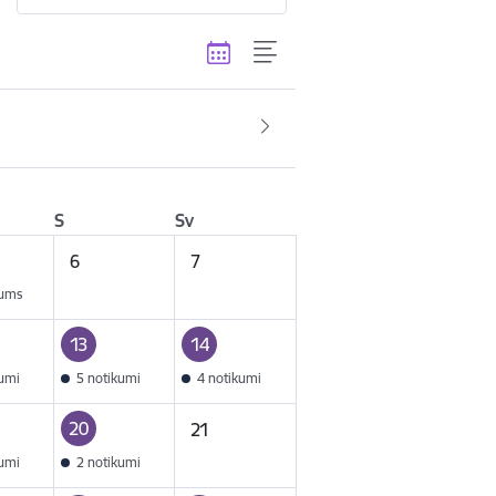
S
Sv
6
7
kums
13
14
kumi
5 notikumi
4 notikumi
20
21
kumi
2 notikumi