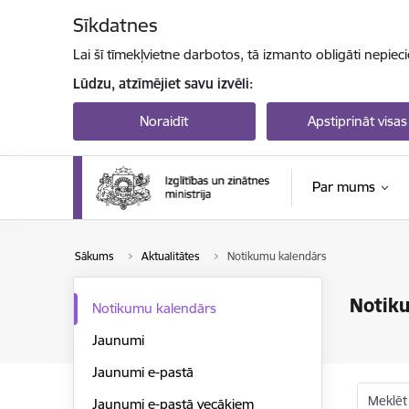
Pāriet uz lapas saturu
Sīkdatnes
Lai šī tīmekļvietne darbotos, tā izmanto obligāti nepiec
Lūdzu, atzīmējiet savu izvēli:
Noraidīt
Apstiprināt visas
Par mums
Sākums
Aktualitātes
Notikumu kalendārs
Notik
Notikumu kalendārs
Jaunumi
Jaunumi e-pastā
Meklēt
Jaunumi e-pastā vecākiem