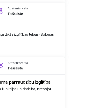
Atrašanās vieta
Tiešsaiste
ugstākās izglītības telpas (Boloņas
Atrašanās vieta
Tiešsaiste
kuma pārraudzību izglītībā
as funkcijas un darbība, īstenojot