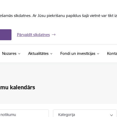
iešamās sīkdatnes. Ar Jūsu piekrišanu papildus šajā vietnē var tikt i
Pārvaldīt sīkdatnes
Nozares
Aktualitātes
Fondi un investīcijas
Konta
umu kalendārs
 notikumu
Kategorija