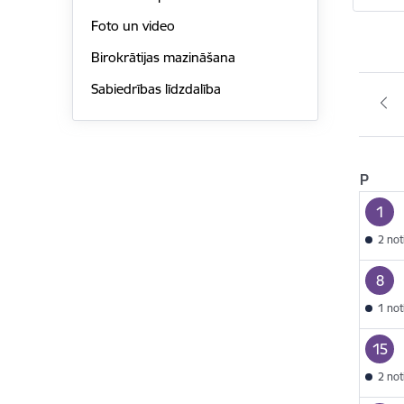
Foto un video
Birokrātijas mazināšana
Sabiedrības līdzdalība
P
1
2 no
8
1 no
15
2 no