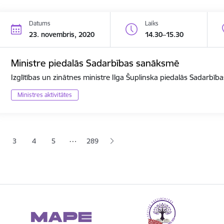
Datums
Laiks
23. novembris, 2020
14.30–15.30
Ministre piedalās Sadarbības sanāksmē
Izglītības un zinātnes ministre Ilga Šuplinska piedalās Sadarbī
Ministres aktivitātes
ana
…
3
4
5
289
jā lapa
pa
Lapa
Lapa
Lapa