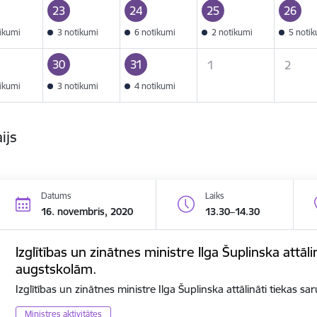
23
24
25
26
tikumi
3 notikumi
6 notikumi
2 notikumi
5 noti
30
31
1
2
tikumi
3 notikumi
4 notikumi
ijs
Datums
Laiks
16. novembris, 2020
13.30–14.30
Izglītības un zinātnes ministre Ilga Šuplinska attāli
augstskolām.
Izglītības un zinātnes ministre Ilga Šuplinska attālināti tiekas s
Ministres aktivitātes