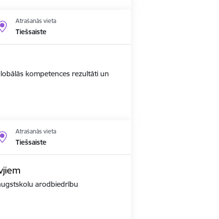
Atrašanās vieta
Tiešsaiste
 globālās kompetences rezultāti un
Atrašanās vieta
Tiešsaiste
vjiem
r augstskolu arodbiedrību