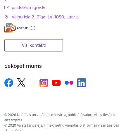
E-pasts:
pasts@izm.gov.lv
Vaļņu iela 2, Rīga, LV-1050, Latvija
Visi kontakti
Sekojiet mums
© 2026 Izglītības un zinātnes ministrija, publicētā satura visas tiesības
aizsargātas.
© 2020 Valsts kanceleja, Tīmekļvietņu vienotās platformas visas tiesības
aizsargātas.