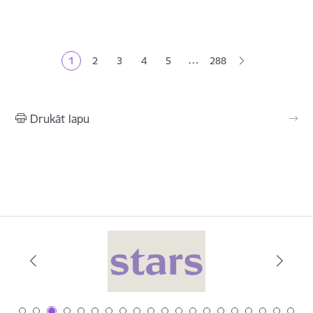
Lapošana
…
1
2
3
4
5
288
Pašreizējā lapa
Lapa
Lapa
Lapa
Lapa
Drukāt lapu