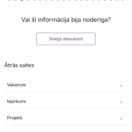
Vai šī informācija bija noderīga?
Sniegt atsauksmi
Kājene
Ātrās saites
Vakances
Iepirkumi
Projekti