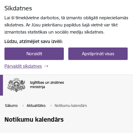
Pāriet uz lapas saturu
Sīkdatnes
Spied
lai meklētu
Enter
Lai šī tīmekļvietne darbotos, tā izmanto obligāti nepieciešamās
sīkdatnes. Ar Jūsu piekrišanu papildus šajā vietnē var tikt
izmantotas statistikas un sociālo mediju sīkdatnes.
Lūdzu, atzīmējiet savu izvēli:
Noraidīt
Apstiprināt visas
Pārvaldīt sīkdatnes
Sākums
Aktualitātes
Notikumu kalendārs
Notikumu kalendārs