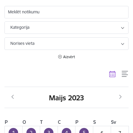
Meklēt notikumu
Kategorija
Norises vieta
Aizvērt
Maijs 2023
P
O
T
C
P
S
Sv
1
2
3
4
5
6
7