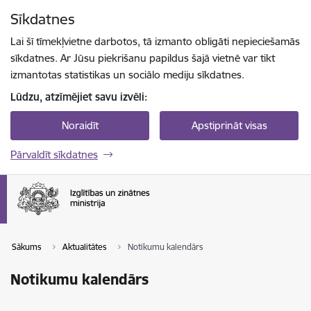
Pāriet uz lapas saturu
Sīkdatnes
Spied
lai meklētu
Enter
Lai šī tīmekļvietne darbotos, tā izmanto obligāti nepieciešamās
sīkdatnes. Ar Jūsu piekrišanu papildus šajā vietnē var tikt
izmantotas statistikas un sociālo mediju sīkdatnes.
Lūdzu, atzīmējiet savu izvēli:
Noraidīt
Apstiprināt visas
Pārvaldīt sīkdatnes
Sākums
Aktualitātes
Notikumu kalendārs
Notikumu kalendārs