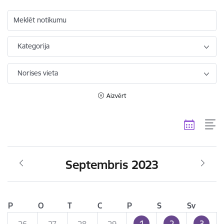
Meklēt notikumu
Kategorija
Norises vieta
Aizvērt
Septembris 2023
P
O
T
C
P
S
Sv
1
2
3
26
27
28
29