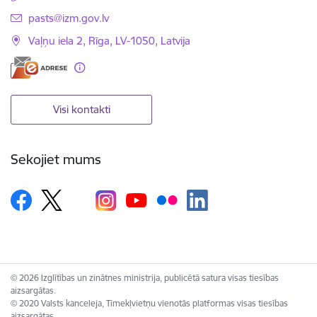
E-pasts:
pasts@izm.gov.lv
Vaļņu iela 2, Rīga, LV-1050, Latvija
Visi kontakti
Sekojiet mums
© 2026 Izglītības un zinātnes ministrija, publicētā satura visas tiesības
aizsargātas.
© 2020 Valsts kanceleja, Tīmekļvietņu vienotās platformas visas tiesības
aizsargātas.