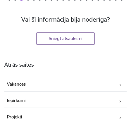
Vai šī informācija bija noderīga?
Sniegt atsauksmi
Kājene
Ātrās saites
Vakances
Iepirkumi
Projekti