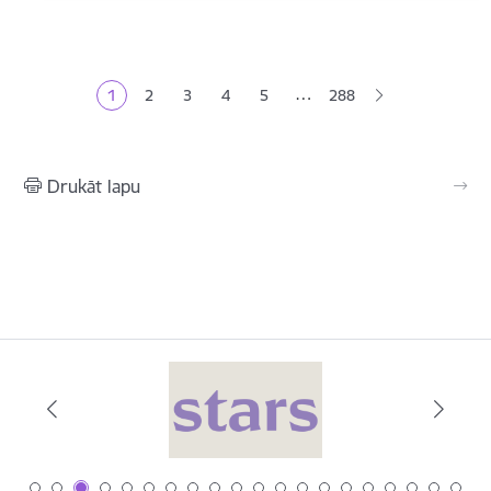
Lapošana
…
1
2
3
4
5
288
Pašreizējā lapa
Lapa
Lapa
Lapa
Lapa
Drukāt lapu