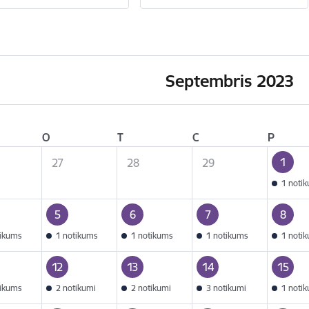
Septembris 2023
O
T
C
P
1
27
28
29
1 noti
5
6
7
8
tikums
1 notikums
1 notikums
1 notikums
1 noti
12
13
14
15
tikums
2 notikumi
2 notikumi
3 notikumi
1 noti