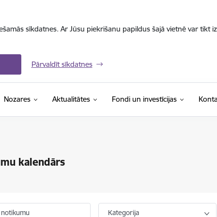
iešamās sīkdatnes. Ar Jūsu piekrišanu papildus šajā vietnē var tikt i
Pārvaldīt sīkdatnes
Nozares
Aktualitātes
Fondi un investīcijas
Konta
umu kalendārs
 notikumu
Kategorija