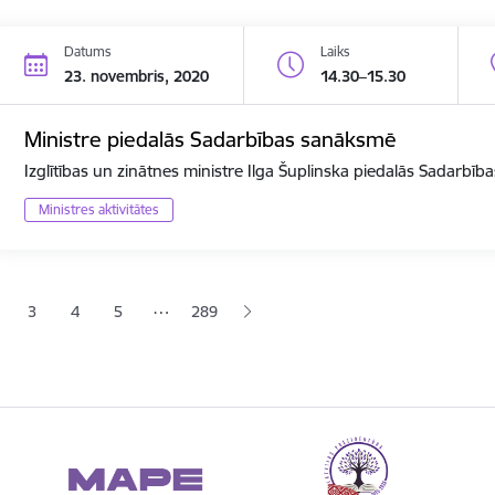
Datums
Laiks
23. novembris, 2020
14.30–15.30
Ministre piedalās Sadarbības sanāksmē
Izglītības un zinātnes ministre Ilga Šuplinska piedalās Sadarbī
Ministres aktivitātes
ana
…
3
4
5
289
jā lapa
pa
Lapa
Lapa
Lapa