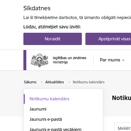
Pāriet uz lapas saturu
Sīkdatnes
Lai šī tīmekļvietne darbotos, tā izmanto obligāti nepiec
Lūdzu, atzīmējiet savu izvēli:
Noraidīt
Apstiprināt visas
Par mums
Sākums
Aktualitātes
Notikumu kalendārs
Notik
Notikumu kalendārs
Jaunumi
Jaunumi e-pastā
Meklēt
Jaunumi e-pastā vecākiem