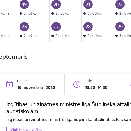
19
20
21
22
tikums
2 notikumi
2 notikumi
3 notikumi
2 noti
26
27
28
29
tikums
2 notikumi
2 notikumi
2 notikumi
3 noti
septembris
Datums
Laiks
16. novembris, 2020
13.30–14.30
Izglītības un zinātnes ministre Ilga Šuplinska attāli
augstskolām.
Izglītības un zinātnes ministre Ilga Šuplinska attālināti tiekas s
Ministres aktivitātes