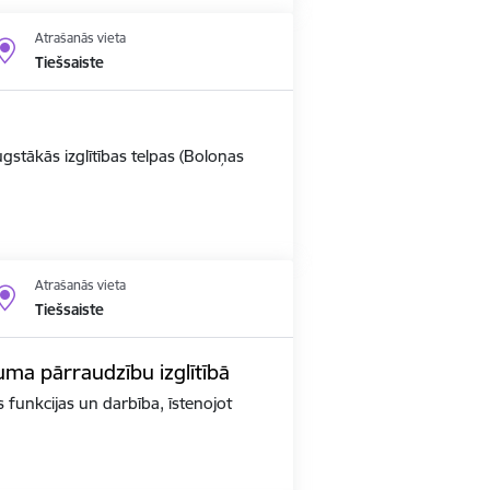
Atrašanās vieta
Tiešsaiste
ugstākās izglītības telpas (Boloņas
Atrašanās vieta
Tiešsaiste
kuma pārraudzību izglītībā
as funkcijas un darbība, īstenojot