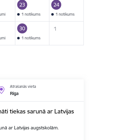
23
24
kumi
1 notikums
1 notikums
30
1
kumi
1 notikums
Atrašanās vieta
Rīga
nāti tiekas sarunā ar Latvijas
arunā ar Latvijas augstskolām.