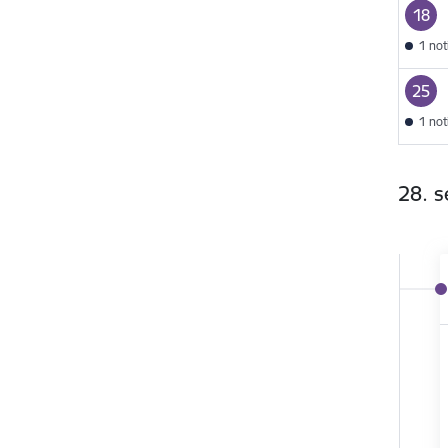
18
1 no
25
1 no
28. 