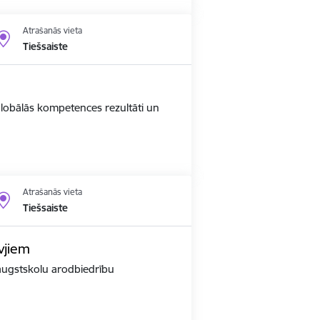
Atrašanās vieta
Tiešsaiste
 globālās kompetences rezultāti un
Atrašanās vieta
Tiešsaiste
vjiem
r augstskolu arodbiedrību