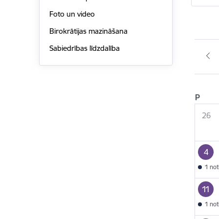
Foto un video
Birokrātijas mazināšana
Sabiedrības līdzdalība
P
26
4
1 no
11
1 no