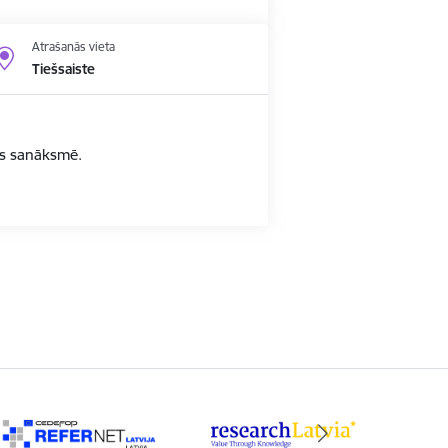
Atrašanās vieta
Tiešsaiste
bas sanāksmē.