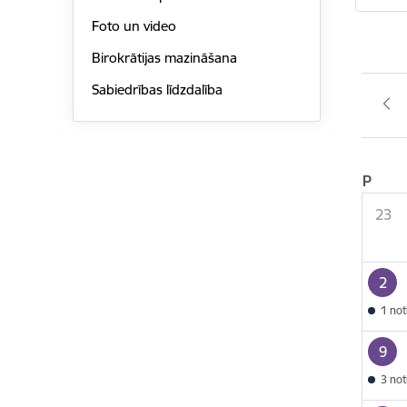
Foto un video
Birokrātijas mazināšana
Sabiedrības līdzdalība
P
23
2
1 no
9
3 no