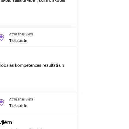
 skolu saistītā vidē", kurā diskutēs
Atrašanās vieta
Tiešsaiste
 globālās kompetences rezultāti un
Atrašanās vieta
Tiešsaiste
vjiem