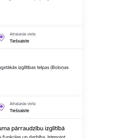
Atrašanās vieta
Tiešsaiste
ugstākās izglītības telpas (Boloņas
Atrašanās vieta
Tiešsaiste
kuma pārraudzību izglītībā
as funkcijas un darbība, īstenojot