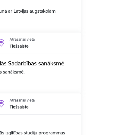
arunā ar Latvijas augstskolām.
Atrašanās vieta
Tiešsaiste
edalās Sadarbības sanāksmē
bas sanāksmē.
Atrašanās vieta
Tiešsaiste
ās izglītības studiju programmas