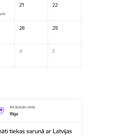
21
22
kumi
28
29
4
5
Atrašanās vieta
Rīga
nāti tiekas sarunā ar Latvijas