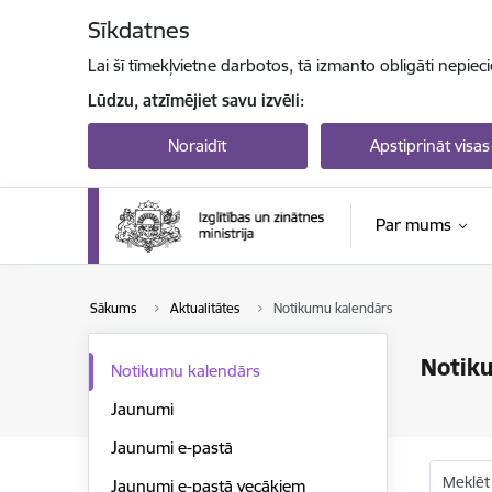
Pāriet uz lapas saturu
Sīkdatnes
Lai šī tīmekļvietne darbotos, tā izmanto obligāti nepiec
Lūdzu, atzīmējiet savu izvēli:
Noraidīt
Apstiprināt visas
Par mums
Sākums
Aktualitātes
Notikumu kalendārs
Notik
Notikumu kalendārs
Jaunumi
Jaunumi e-pastā
Meklēt
Jaunumi e-pastā vecākiem