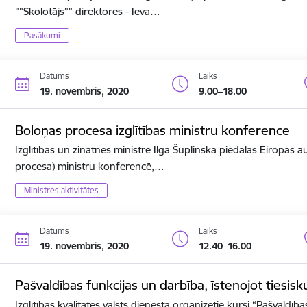
""Skolotājs"" direktores - Ieva…
Pasākumi
Datums
Laiks
19. novembris, 2020
9.00–18.00
Boloņas procesa izglītības ministru konference
Izglītības un zinātnes ministre Ilga Šuplinska piedalās Eiropas a
procesa) ministru konferencē,…
Ministres aktivitātes
Datums
Laiks
19. novembris, 2020
12.40–16.00
Pašvaldības funkcijas un darbība, īstenojot tiesis
Izglītības kvalitātes valsts dienesta organizētie kursi “Pašvaldīb