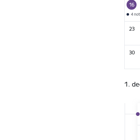
16
4 no
23
30
1. d