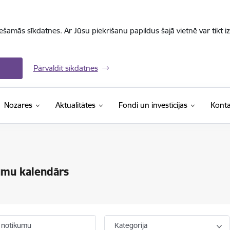
iešamās sīkdatnes. Ar Jūsu piekrišanu papildus šajā vietnē var tikt i
Pārvaldīt sīkdatnes
Nozares
Aktualitātes
Fondi un investīcijas
Konta
umu kalendārs
 notikumu
Kategorija