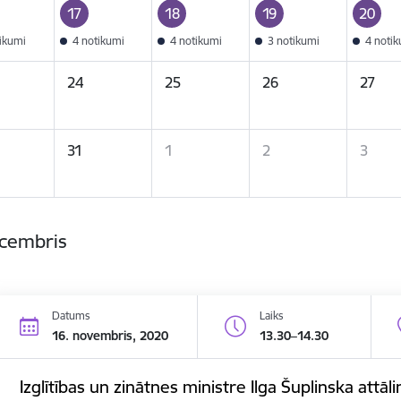
17
18
19
20
tikumi
4 notikumi
4 notikumi
3 notikumi
4 noti
24
25
26
27
31
1
2
3
ecembris
Datums
Laiks
16. novembris, 2020
13.30–14.30
Izglītības un zinātnes ministre Ilga Šuplinska attāli