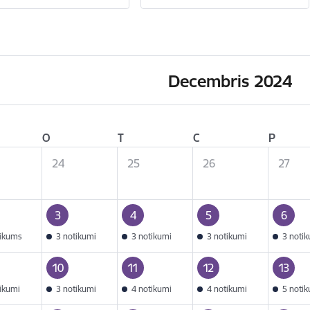
Decembris 2024
O
T
C
P
24
25
26
27
3
4
5
6
tikums
3 notikumi
3 notikumi
3 notikumi
3 noti
10
11
12
13
tikumi
3 notikumi
4 notikumi
4 notikumi
5 noti