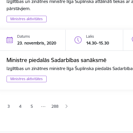
Izglītības un zinātnes ministre Ilga Šuplinska attālināti tiekas a
pārstāvjiem.
Ministres aktivitātes
Datums
Laiks
23. novembris, 2020
14.30–15.30
Ministre piedalās Sadarbības sanāksmē
Izglītības un zinātnes ministre Ilga Šuplinska piedalās Sadarbī
Ministres aktivitātes
ana
…
3
4
5
288
jā lapa
pa
Lapa
Lapa
Lapa