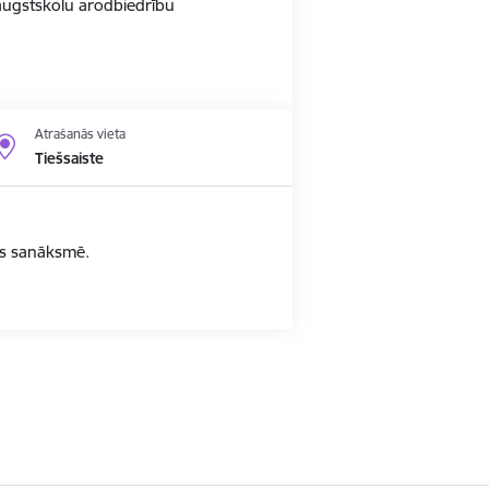
r augstskolu arodbiedrību
Atrašanās vieta
Tiešsaiste
bas sanāksmē.