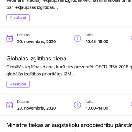
Vebinārs "Rādītāji iekļaujošās izglītības veicināšanai skolās un ar
par iekļaujošās izglītības…
Pasākumi
Datums
Laiks
20. novembris, 2020
10.45–18.00
Globālās izglītības diena
Globālās izglītības diena, kurā tiks prezentēti OECD PISA 2018
globālās izglītības prioritātes IZM…
Pasākumi
Datums
Laiks
23. novembris, 2020
13.00–14.00
Ministre tiekas ar augstskolu arodbiedrību pārstā