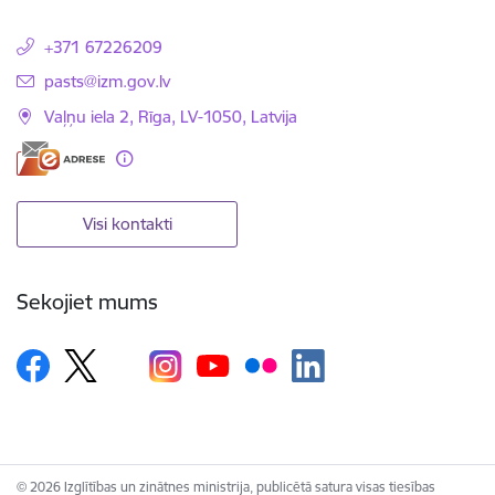
+371 67226209
E-pasts:
pasts@izm.gov.lv
Vaļņu iela 2, Rīga, LV-1050, Latvija
Visi kontakti
Sekojiet mums
© 2026 Izglītības un zinātnes ministrija, publicētā satura visas tiesības