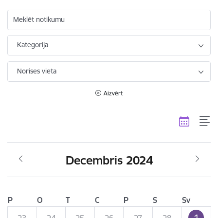
Meklēt notikumu
Kategorija
Norises vieta
Aizvērt
Decembris 2024
P
O
T
C
P
S
Sv
1
23
24
25
26
27
28