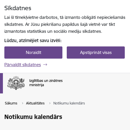
Pāriet uz lapas saturu
Sīkdatnes
Spied
lai meklētu
Enter
Lai šī tīmekļvietne darbotos, tā izmanto obligāti nepieciešamās
sīkdatnes. Ar Jūsu piekrišanu papildus šajā vietnē var tikt
izmantotas statistikas un sociālo mediju sīkdatnes.
Lūdzu, atzīmējiet savu izvēli:
Noraidīt
Apstiprināt visas
Pārvaldīt sīkdatnes
Sākums
Aktualitātes
Notikumu kalendārs
Notikumu kalendārs