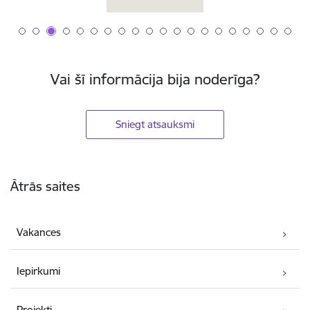
Vai šī informācija bija noderīga?
Sniegt atsauksmi
Kājene
Ātrās saites
Vakances
Iepirkumi
Projekti