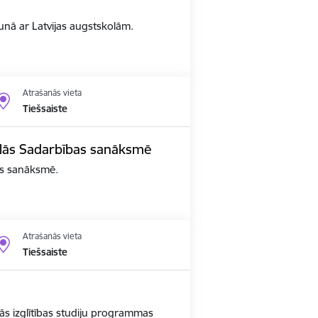
arunā ar Latvijas augstskolām.
Atrašanās vieta
Tiešsaiste
edalās Sadarbības sanāksmē
bas sanāksmē.
Atrašanās vieta
Tiešsaiste
ās izglītības studiju programmas