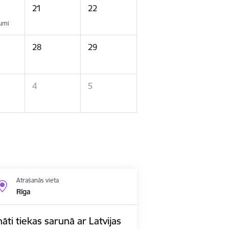
21
22
kumi
28
29
4
5
Atrašanās vieta
Rīga
nāti tiekas sarunā ar Latvijas