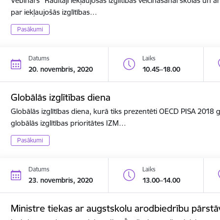
Vebinārs "Rādītāji iekļaujošās izglītības veicināšanai skolās un ar
par iekļaujošās izglītības…
Pasākumi
Datums
Laiks
20. novembris, 2020
10.45–18.00
Globālās izglītības diena
Globālās izglītības diena, kurā tiks prezentēti OECD PISA 2018
globālās izglītības prioritātes IZM…
Pasākumi
Datums
Laiks
23. novembris, 2020
13.00–14.00
Ministre tiekas ar augstskolu arodbiedrību pārstā