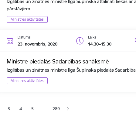
Izglītības un zinātnes ministre Ilga Šuplinska attālināti tiekas a
pārstāvjiem.
Ministres aktivitātes
Datums
Laiks
23. novembris, 2020
14.30–15.30
Ministre piedalās Sadarbības sanāksmē
Izglītības un zinātnes ministre Ilga Šuplinska piedalās Sadarbī
Ministres aktivitātes
ana
…
3
4
5
289
jā lapa
pa
Lapa
Lapa
Lapa