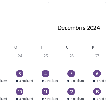
Decembris 2024
O
T
C
P
24
25
26
27
3
4
5
6
tikums
3 notikumi
3 notikumi
3 notikumi
3 noti
10
11
12
13
tikumi
3 notikumi
4 notikumi
4 notikumi
5 noti