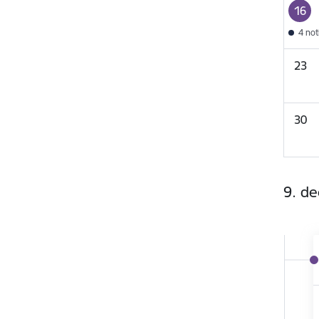
16
4 no
23
30
9. d