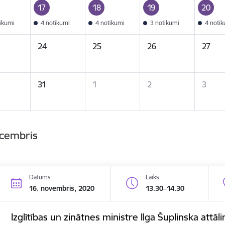
17
18
19
20
tikumi
4 notikumi
4 notikumi
3 notikumi
4 noti
24
25
26
27
31
1
2
3
ecembris
Datums
Laiks
16. novembris, 2020
13.30–14.30
Izglītības un zinātnes ministre Ilga Šuplinska attāli