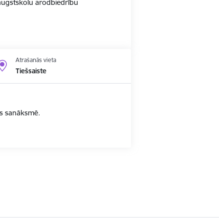
r augstskolu arodbiedrību
Atrašanās vieta
Tiešsaiste
bas sanāksmē.