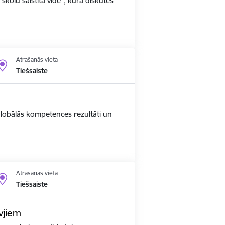
 skolu saistītā vidē", kurā diskutēs
Atrašanās vieta
Tiešsaiste
 globālās kompetences rezultāti un
Atrašanās vieta
Tiešsaiste
vjiem