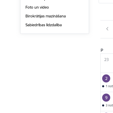
Foto un video
Birokrātijas mazināšana
Sabiedrības līdzdalība
P
23
2
1 no
9
3 no