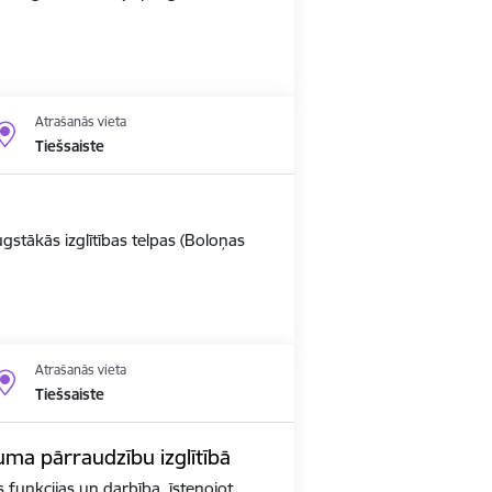
Atrašanās vieta
Tiešsaiste
ugstākās izglītības telpas (Boloņas
Atrašanās vieta
Tiešsaiste
kuma pārraudzību izglītībā
as funkcijas un darbība, īstenojot