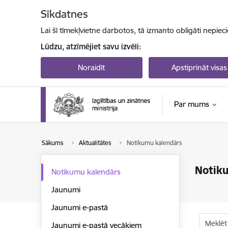
Pāriet uz lapas saturu
Sīkdatnes
Lai šī tīmekļvietne darbotos, tā izmanto obligāti nepiec
Lūdzu, atzīmējiet savu izvēli:
Noraidīt
Apstiprināt visas
Par mums
Sākums
Aktualitātes
Notikumu kalendārs
Notik
Notikumu kalendārs
Jaunumi
Jaunumi e-pastā
Meklēt
Jaunumi e-pastā vecākiem