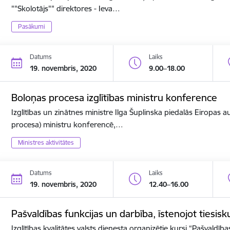
""Skolotājs"" direktores - Ieva…
Pasākumi
Datums
Laiks
19. novembris, 2020
9.00–18.00
Boloņas procesa izglītības ministru konference
Izglītības un zinātnes ministre Ilga Šuplinska piedalās Eiropas a
procesa) ministru konferencē,…
Ministres aktivitātes
Datums
Laiks
19. novembris, 2020
12.40–16.00
Pašvaldības funkcijas un darbība, īstenojot tiesis
Izglītības kvalitātes valsts dienesta organizētie kursi “Pašvaldīb