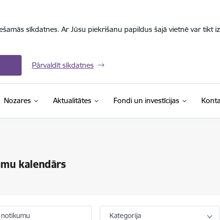
iešamās sīkdatnes. Ar Jūsu piekrišanu papildus šajā vietnē var tikt i
Pārvaldīt sīkdatnes
Nozares
Aktualitātes
Fondi un investīcijas
Konta
umu kalendārs
 notikumu
Kategorija