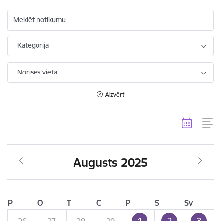
Meklēt notikumu
Kategorija
Norises vieta
Aizvērt
Augusts 2025
P
O
T
C
P
S
Sv
1
2
3
26
27
28
29