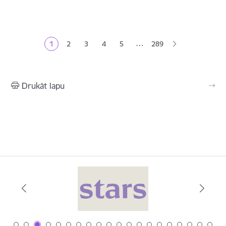
Lapošana
…
1
2
3
4
5
289
Pašreizējā lapa
Lapa
Lapa
Lapa
Lapa
Drukāt lapu