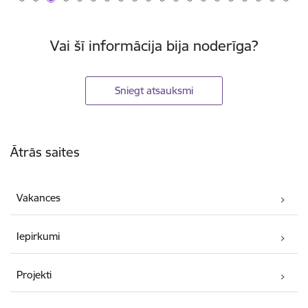
Vai šī informācija bija noderīga?
Sniegt atsauksmi
Kājene
Ātrās saites
Vakances
Iepirkumi
Projekti