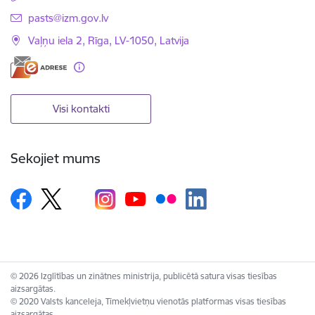
E-pasts:
pasts@izm.gov.lv
Vaļņu iela 2, Rīga, LV-1050, Latvija
Visi kontakti
Sekojiet mums
© 2026 Izglītības un zinātnes ministrija, publicētā satura visas tiesības
aizsargātas.
© 2020 Valsts kanceleja, Tīmekļvietņu vienotās platformas visas tiesības
aizsargātas.