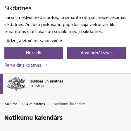
Pāriet uz lapas saturu
Sīkdatnes
Spied
lai meklētu
Enter
Lai šī tīmekļvietne darbotos, tā izmanto obligāti nepieciešamās
sīkdatnes. Ar Jūsu piekrišanu papildus šajā vietnē var tikt
izmantotas statistikas un sociālo mediju sīkdatnes.
Lūdzu, atzīmējiet savu izvēli:
Noraidīt
Apstiprināt visas
Pārvaldīt sīkdatnes
Sākums
Aktualitātes
Notikumu kalendārs
Notikumu kalendārs